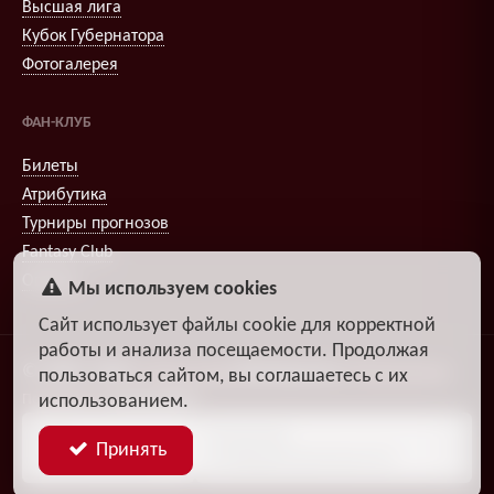
Высшая лига
Кубок Губернатора
Фотогалерея
ФАН-КЛУБ
Билеты
Атрибутика
Турниры прогнозов
Fantasy Club
Опросы
Мы используем cookies
Сайт использует файлы cookie для корректной
работы и анализа посещаемости. Продолжая
© 2009–2026
,
Александр
DiosEspectro
Литвиненко
пользоваться сайтом, вы соглашаетесь с их
использованием.
Поддержка:
группа ДЗЧРХ
Блог
Политика
Принять
разработчика
конфиденциальности