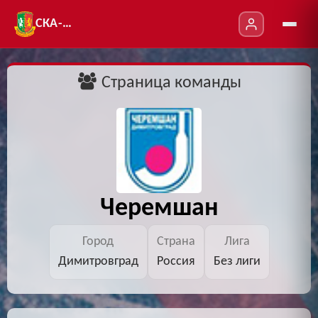
СКА-УТ
Страница команды
Черемшан
Город
Страна
Лига
Димитровград
Россия
Без лиги