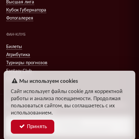
Высшая лига
Кубок Губернатора
Фотогалерея
ФАН-КЛУБ
Билеты
Атрибутика
Турниры прогнозов
Fantasy Club
Опросы
Мы используем cookies
Сайт использует файлы cookie для корректной
работы и анализа посещаемости. Продолжая
© 2009–2026
,
Александр
DiosEspectro
Литвиненко
пользоваться сайтом, вы соглашаетесь с их
использованием.
Поддержка:
группа ДЗЧРХ
Блог
Политика
Принять
разработчика
конфиденциальности