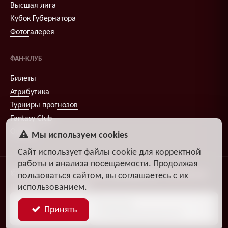
Высшая лига
Кубок Губернатора
Фотогалерея
ФАН-КЛУБ
Билеты
Атрибутика
Турниры прогнозов
Fantasy Club
Опросы
Мы используем cookies
Сайт использует файлы cookie для корректной
работы и анализа посещаемости. Продолжая
© 2009–2026
,
Александр
DiosEspectro
Литвиненко
пользоваться сайтом, вы соглашаетесь с их
использованием.
Поддержка:
группа ДЗЧРХ
Блог
Политика
Принять
разработчика
конфиденциальности