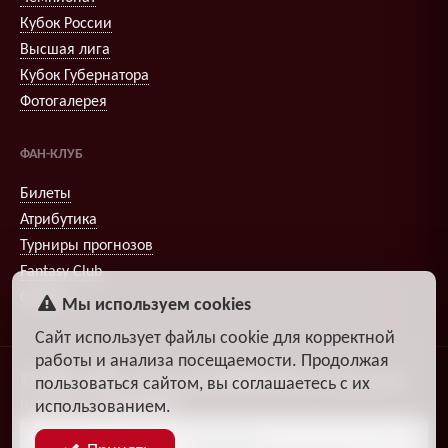
Кубок России
Высшая лига
Кубок Губернатора
Фотогалерея
ФАН-КЛУБ
Билеты
Атрибутика
Турниры прогнозов
Fantasy Club
Опросы
Мы используем cookies
Сайт использует файлы cookie для корректной
работы и анализа посещаемости. Продолжая
© 2009–2026
,
Александр
DiosEspectro
Литвиненко
пользоваться сайтом, вы соглашаетесь с их
использованием.
Поддержка:
группа ДЗЧРХ
Блог
Политика