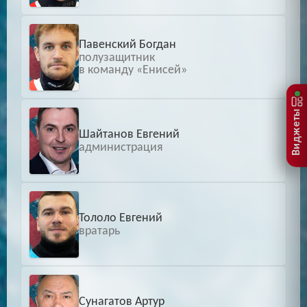
Павенский Богдан
полузащитник
в команду «Енисей»
Виджеты
Шайтанов Евгений
администрация
Тололо Евгений
вратарь
Сунагатов Артур