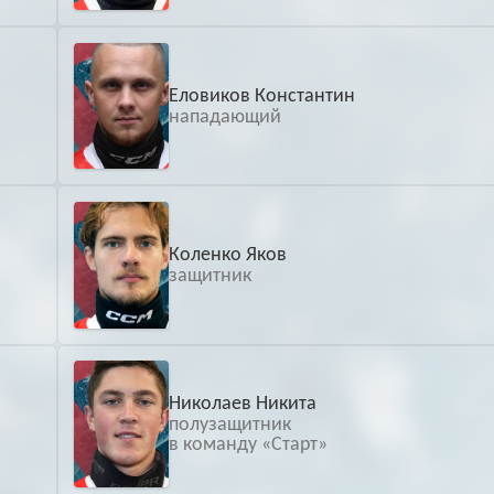
Еловиков Константин
нападающий
Коленко Яков
защитник
Николаев Никита
полузащитник
в команду «Старт»