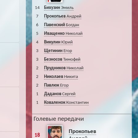
14
Бихузин
Эмиль
7
Прокопьев
Андрей
6
Павенский
Богдан
5
Иващенко
Николай
4
Викулин
Юрий
3
Щетинин
Егор
3
Безносов
Тимофей
2
Прудников
Николай
2
Николаев
Никита
2
Павлюк
Егор
1
Даданов
Сергей
1
Коваленок
Константин
Голевые передачи
Прокопьев
18