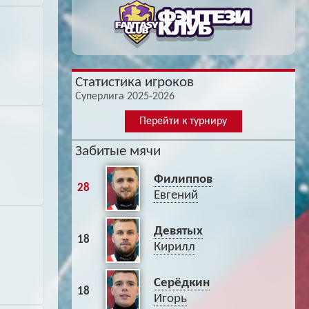
Статистика игроков
Суперлига 2025-2026
Перейти к турниру
Забитые мячи
Филиппов
28
Евгений
Девятых
18
Кирилл
Серёдкин
18
Игорь