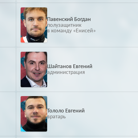
Павенский Богдан
полузащитник
в команду «Енисей»
Шайтанов Евгений
администрация
Тололо Евгений
вратарь