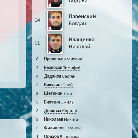
Андрей
Павенский
14
Богдан
Иващенко
11
Николай
6
Прокопьев
Михаил
4
Безносов
Тимофей
4
Даданов
Сергей
3
Викулин
Юрий
3
Щетинин
Егор
3
Бихузин
Эмиль
3
Девятых
Кирилл
3
Николаев
Никита
3
Филиппов
Евгений
1
Орехов
Владислав