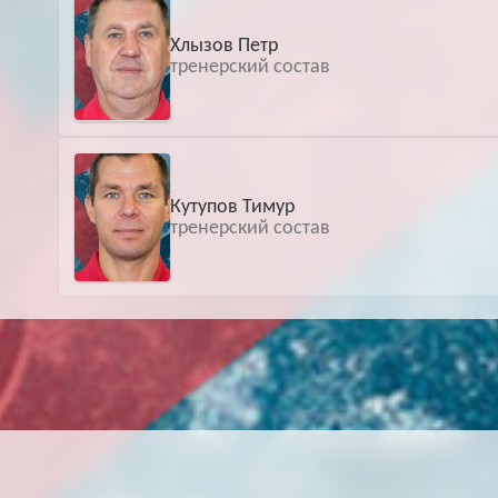
Хлызов Петр
тренерский состав
Кутупов Тимур
тренерский состав