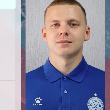
Буч: блог болельщика
Футбол — ЛЧ
Hound: блог болельщика
Хоккей — КХЛ
Ragnar: блог болельщика