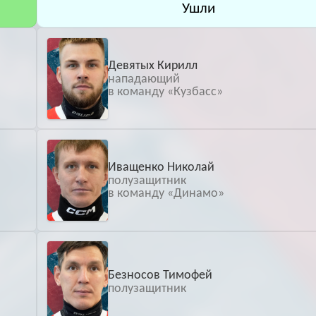
Ушли
Архив
Архив
Max
Max
Девятых Кирилл
нападающий
в команду «Кузбасс»
Иващенко Николай
полузащитник
в команду «Динамо»
Безносов Тимофей
полузащитник