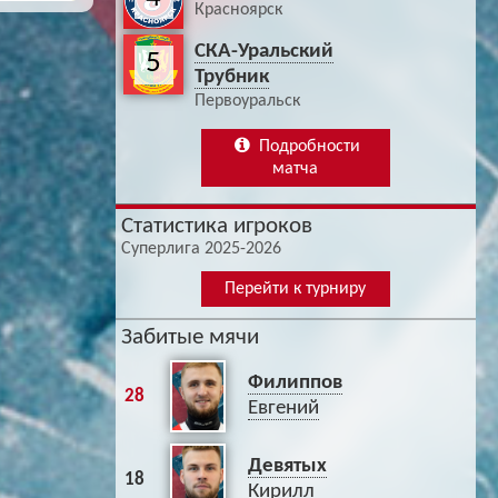
Красноярск
СКА-Уральский
5
Трубник
Первоуральск
Подробности
матча
Статистика игроков
Суперлига 2025-2026
Перейти к турниру
Забитые мячи
Филиппов
28
Евгений
Девятых
18
Кирилл