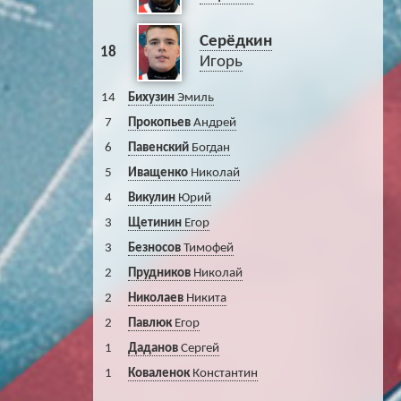
Серёдкин
18
Игорь
14
Бихузин
Эмиль
7
Прокопьев
Андрей
6
Павенский
Богдан
5
Иващенко
Николай
4
Викулин
Юрий
3
Щетинин
Егор
3
Безносов
Тимофей
2
Прудников
Николай
2
Николаев
Никита
2
Павлюк
Егор
1
Даданов
Сергей
1
Коваленок
Константин