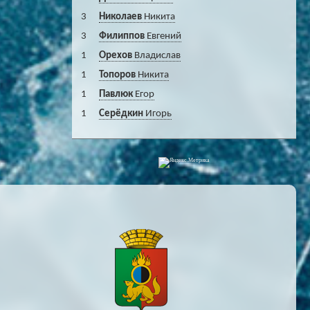
3
Николаев
Никита
3
Филиппов
Евгений
1
Орехов
Владислав
1
Топоров
Никита
1
Павлюк
Егор
1
Серёдкин
Игорь