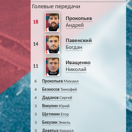
Голевые передачи
Прокопьев
18
Андрей
Павенский
14
Богдан
Иващенко
11
Николай
6
Прокопьев
Михаил
4
Безносов
Тимофей
4
Даданов
Сергей
3
Викулин
Юрий
3
Щетинин
Егор
3
Бихузин
Эмиль
3
Девятых
Кирилл