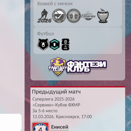
Хоккей с мячом
Буч: блог болельщика
Футбол — ЛЧ
Hound: блог болельщика
Хоккей — КХЛ
Ragnar: блог болельщика
Футбол
Предыдущий матч
Суперлига 2025-2026
«Сервико»-Кубок ФХМР
За 5-6 место
11.03.2026, Красноярск, 17:00
Енисей
4