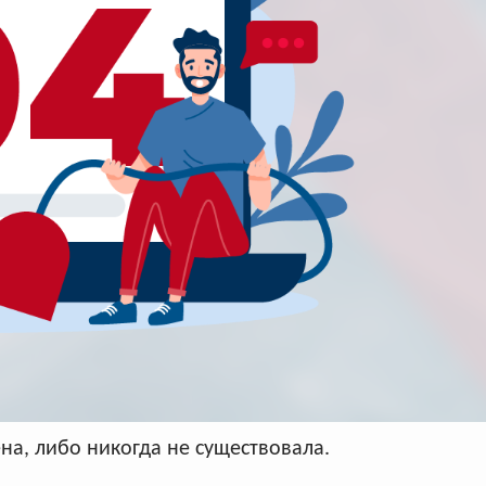
Архив
Архив
Max
Max
а, либо никогда не существовала.