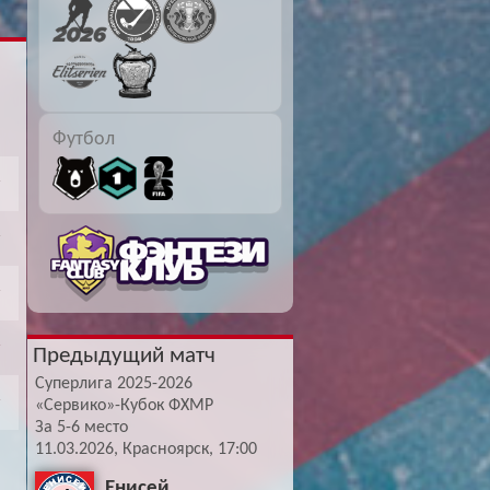
Буч: блог болельщика
Футбол — ЛЧ
Hound: блог болельщика
Хоккей — КХЛ
Ragnar: блог болельщика
Футбол
Предыдущий матч
Суперлига 2025-2026
«Сервико»-Кубок ФХМР
За 5-6 место
11.03.2026, Красноярск, 17:00
Енисей