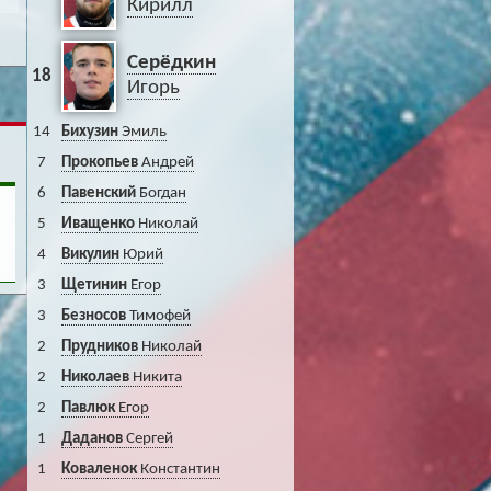
Кирилл
Серёдкин
18
Игорь
14
Бихузин
Эмиль
7
Прокопьев
Андрей
6
Павенский
Богдан
5
Иващенко
Николай
4
Викулин
Юрий
3
Щетинин
Егор
3
Безносов
Тимофей
2
Прудников
Николай
2
Николаев
Никита
2
Павлюк
Егор
1
Даданов
Сергей
1
Коваленок
Константин