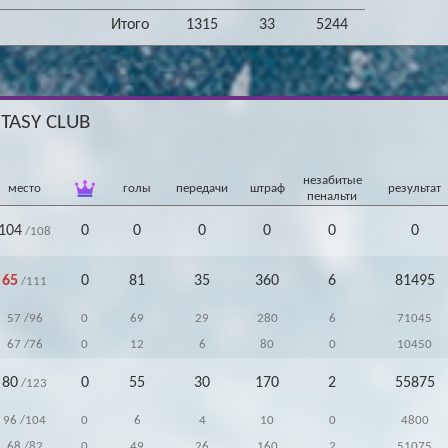
Итого
1315
33
5244
NTASY CLUB
незабитые
место
голы
передачи
штраф
результат
пенальти
104
0
0
0
0
0
0
/108
65
0
81
35
360
6
81495
/111
57
/96
0
69
29
280
6
71045
67
/76
0
12
6
80
0
10450
80
0
55
30
170
2
55875
/123
96
/104
0
6
4
10
0
4800
68
/82
0
49
26
160
2
51075