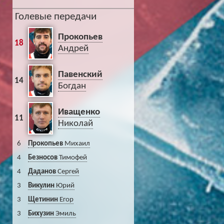
Голевые передачи
Прокопьев
18
Андрей
Павенский
14
Богдан
Иващенко
11
Николай
6
Прокопьев
Михаил
4
Безносов
Тимофей
4
Даданов
Сергей
3
Викулин
Юрий
3
Щетинин
Егор
3
Бихузин
Эмиль