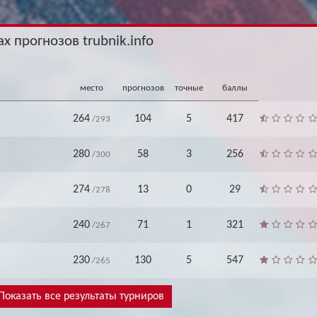
Архив
Архив
Max
Max
х прогнозов trubnik.info
место
прогнозов
точные
баллы
264
104
5
417
/293
280
58
3
256
/300
274
13
0
29
/278
240
71
1
321
/267
230
130
5
547
/265
Показать все результаты турниров