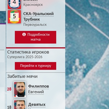
4
Красноярск
СКА-Уральский
5
Трубник
Первоуральск
Подробности
матча
Статистика игроков
Суперлига 2025-2026
Перейти к турниру
Забитые мячи
Филиппов
28
Евгений
Девятых
18