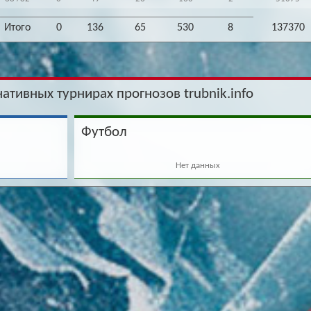
Итого
0
136
65
530
8
137370
нативных турнирах прогнозов trubnik.info
Футбол
Нет данных