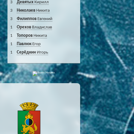
3
Девятых
Кирилл
3
Николаев
Никита
3
Филиппов
Евгений
1
Орехов
Владислав
1
Топоров
Никита
1
Павлюк
Егор
1
Серёдкин
Игорь