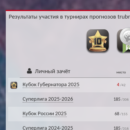
Ар
Результаты участия в турнирах прогнозов trubn
Личный зачёт
место
Кубок Губернатора 2025
4
/42
Суперлига 2025-2026
185
/306
Кубок России 2025
68
/155
Суперлига 2024-2025
185
/316