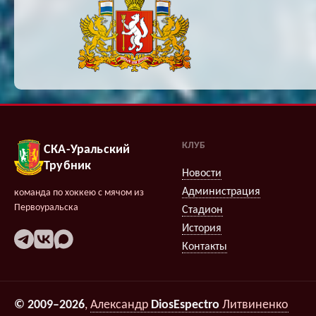
КЛУБ
СКА-Уральский
Трубник
Новости
Администрация
команда по хоккею с мячом из
Первоуральска
Стадион
История
Контакты
© 2009–2026
,
Александр
DiosEspectro
Литвиненко