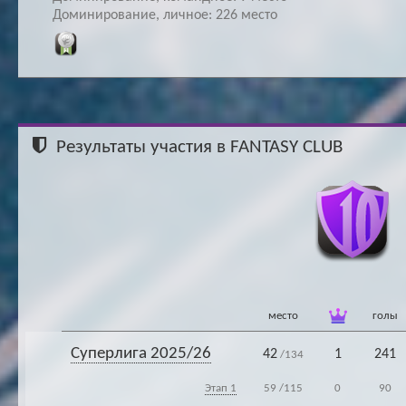
Доминирование, личное: 226 место
Результаты участия в FANTASY CLUB
место
голы
Суперлига 2025/26
42
1
241
/134
Этап 1
59
/115
0
90