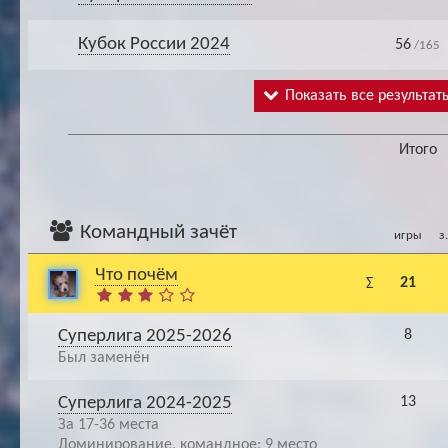
Кубок России 2024
56
/165
Показать все результат
Итого
Командный зачёт
игры
з
Что почём
21
Σ
Суперлига 2025-2026
8
Был заменён
Суперлига 2024-2025
13
За 17-36 места
Доминирование, командное: 9 место