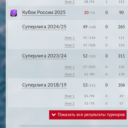
Этап 2
36
/91
1
151
Кубок России 2025
10
0
90
/74
Суперлига 2024/25
49
0
265
/148
Этап 1
55
/134
0
111
Этап 2
47
/106
0
154
Суперлига 2023/24
52
0
311
/122
Этап 1
57
/105
0
135
Этап 2
41
/89
0
176
Суперлига 2018/19
53
0
106
/111
Этап 1
65
/96
0
49
Этап 2
53
/76
0
57
Показать все результаты турниров