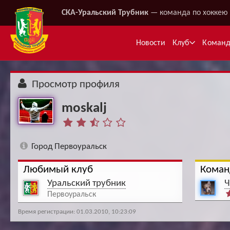
СКА-Уральский Трубник
— команда по хоккею 
Новости
Клуб
Коман
Просмотр профиля
moskalj
Город Первоуральск
Любимый клуб
Коман
Ме
Уральский трубник
Ч
Первоуральск
Время регистрации: 01.03.2010, 10:23:09