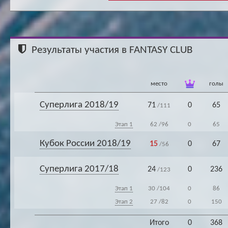
Результаты участия в FANTASY CLUB
место
голы
Суперлига 2018/19
71
0
65
/111
Этап 1
62
/96
0
65
Кубок России 2018/19
15
0
67
/56
Суперлига 2017/18
24
0
236
/123
Этап 1
30
/104
0
86
Этап 2
27
/82
0
150
Итого
0
368