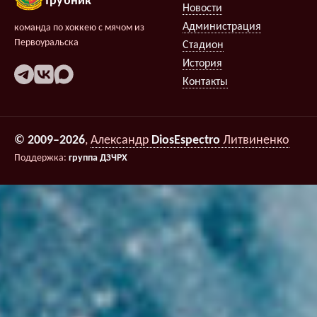
Трубник
Новости
Администрация
команда по хоккею с мячом из
Первоуральска
Стадион
История
Контакты
© 2009–2026
,
Александр
DiosEspectro
Литвиненко
Поддержка:
группа ДЗЧРХ