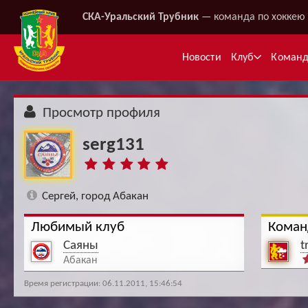
СКА-Уральский Трубник
— команда по хоккею 
Новости
Клуб
Коман
Просмотр профиля
serg131
Сергей, город Абакан
Любимый клуб
Коман
Ме
Саяны
t
Абакан
Время регистрации: 06.11.2011, 15:46:54