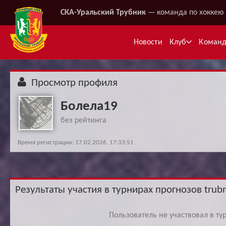
СКА-Уральский Трубник
— команда по хоккею 
Новости
Клуб
Коман
Просмотр профиля
Болела19
без рейтинга
Время регистрации: 17.02.2026, 17:33:51
Ме
Результаты участия в турнирах прогнозов trubn
Пользователь не участвовал в ту