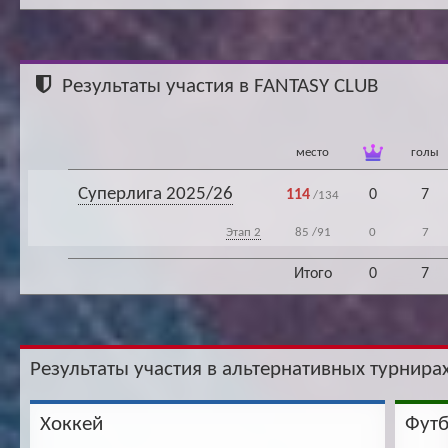
Ар
Результаты участия в FANTASY CLUB
место
голы
Суперлига 2025/26
114
0
7
/134
Этап 2
85
/91
0
7
Итого
0
7
Результаты участия в альтернативных турнирах
Хоккей
Фут