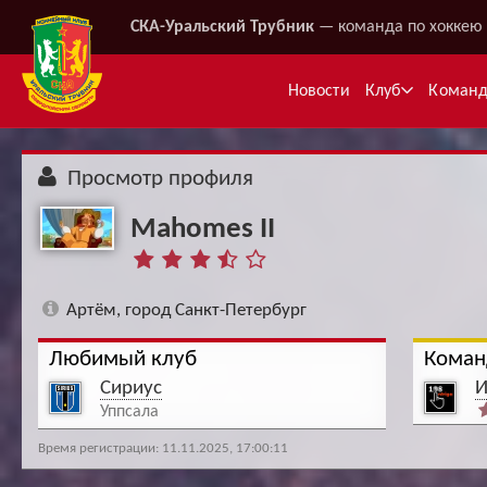
СКА-Уральский Трубник
— команда по хоккею 
Новости
Клуб
Коман
Просмотр профиля
Mahomes II
Артём, город Санкт-Петербург
Любимый клуб
Коман
Ме
Сириус
И
Уппсала
Время регистрации: 11.11.2025, 17:00:11