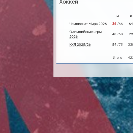
Хоккей
м
п
Чемпионат Мира 2026
36
/66
64
Олимпийские игры
48
/68
29
2026
КХЛ 2025/26
59
/75
33
Итого
42