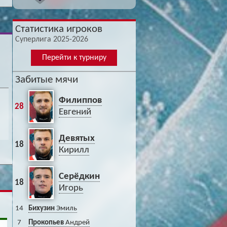
Статистика игроков
Суперлига 2025-2026
Перейти к турниру
Забитые мячи
Филиппов
28
Евгений
Девятых
18
Кирилл
Серёдкин
18
Игорь
14
Бихузин
Эмиль
7
Прокопьев
Андрей