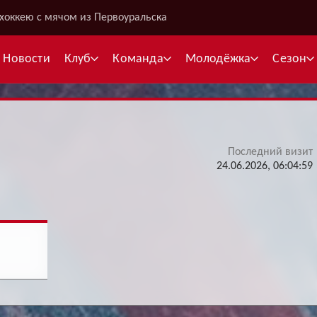
хоккею с мячом из Первоуральска
Новости
Клуб
Команда
Молодёжка
Сезон
Последний визит
В
24.06.2026, 06:04:59
С
К
Межсезонье
Межсезонье
В
Суперлига
Высшая лига
Telegram
Telegram
К
Кубок России
Кубок Губернатора
ВКонтакте
ВКонтакте