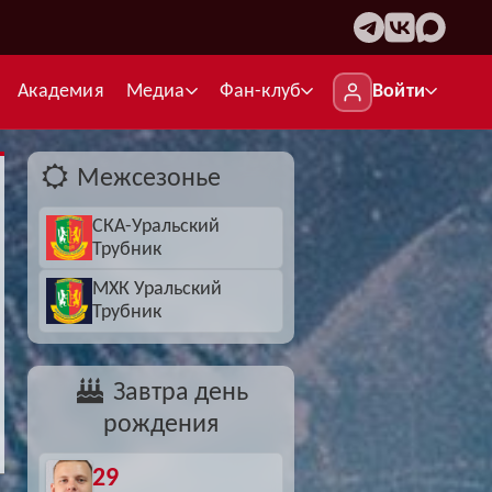
Академия
Медиа
Фан-клуб
Войти
Межсезонье
СКА-Уральский
се турниры
Трубник
МХК Уральский
уперлига
Трубник
убок России
Суперлига
Футбол — РПЛ
ысшая лига
Кубок России
Завтра день
рождения
Футбол — Первая лига
убок Губернатора
DiosEspectro: блог
29
Футбол — ЧМ 2026
разработчика