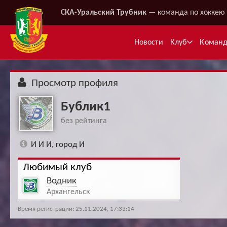
СКА-Уральский Трубник
— команда по хоккею 
Новости
Клуб
Коман
Просмотр профиля
Бублик1
без рейтинга
И И И, город И
Любимый клуб
Ме
Водник
Архангельск
Время регистрации: 25.11.2024, 17:33:14