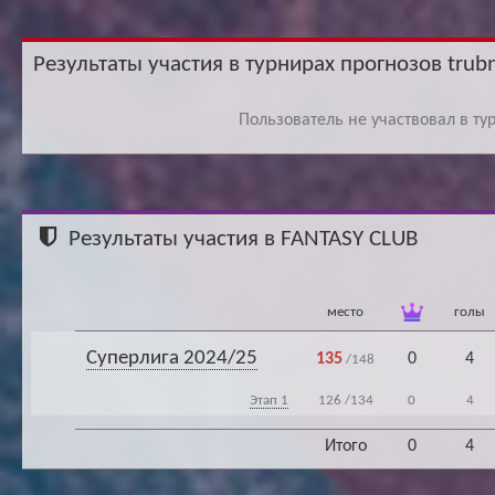
Ар
Результаты участия в турнирах прогнозов trubn
Пользователь не участвовал в ту
Результаты участия в FANTASY CLUB
место
голы
Суперлига 2024/25
135
0
4
/148
Этап 1
126
/134
0
4
Итого
0
4