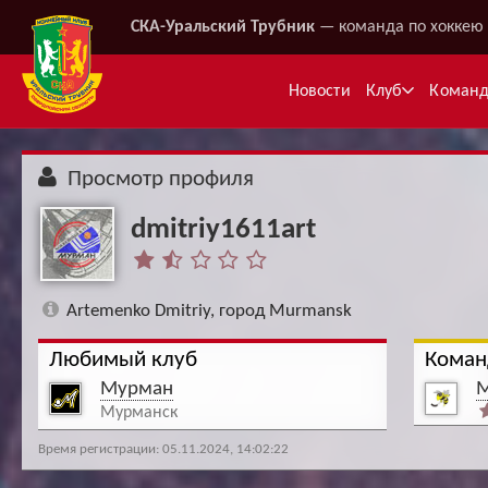
СКА-Уральский Трубник
— команда по хоккею 
Новости
Клуб
Коман
Просмотр профиля
dmitriy1611art
Artemenko Dmitriy, город Murmansk
Любимый клуб
Коман
Ме
Мурман
М
Мурманск
Время регистрации: 05.11.2024, 14:02:22