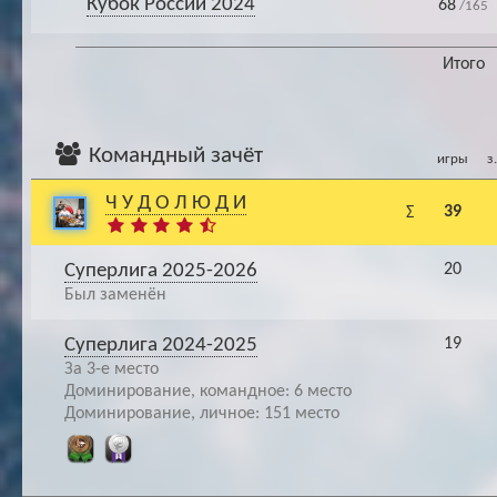
Кубок России 2024
68
/165
Итого
Командный зачёт
игры
з
Ч У Д О Л Ю Д И
39
Σ
Суперлига 2025-2026
20
Был заменён
Суперлига 2024-2025
19
За 3-е место
Доминирование, командное: 6 место
Доминирование, личное: 151 место