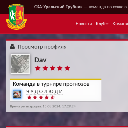
СКА-Уральский Трубник
— команда по хоккею 
Новости
Клуб
Коман
Просмотр профиля
Dav
Команда в турнире прогнозов
Ч У Д О Л Ю Д И
Ме
Время регистрации: 13.08.2024, 17:29:24