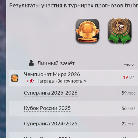
Ар
Результаты участия в турнирах прогнозов trubn
Личный зачёт
место
Чемпионат Мира 2026
19
/88
+
Награда «За точность!»
Суперлига 2025-2026
59
/306
Кубок России 2025
56
/155
Суперлига 2024-2025
22
/316