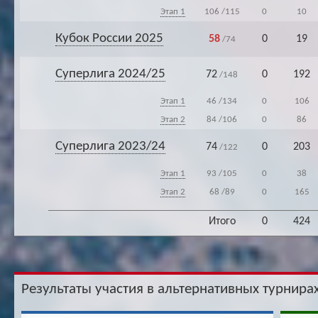
Этап 1
106
/115
0
10
Кубок России 2025
58
0
19
/74
Суперлига 2024/25
72
0
192
/148
Этап 1
46
/134
0
106
Этап 2
84
/106
0
86
Суперлига 2023/24
74
0
203
/122
Этап 1
93
/105
0
38
Этап 2
68
/89
0
165
Итого
0
424
Результаты участия в альтернативных турнирах