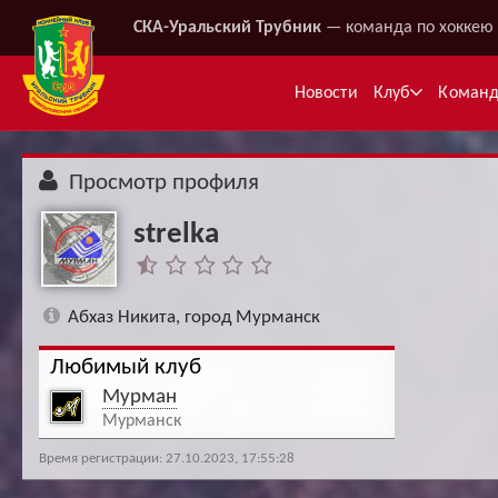
СКА-Уральский Трубник
— команда по хоккею 
Новости
Клуб
Коман
Просмотр профиля
strelka
Абхаз Никита, город Мурманск
Любимый клуб
Ме
Мурман
Мурманск
Время регистрации: 27.10.2023, 17:55:28