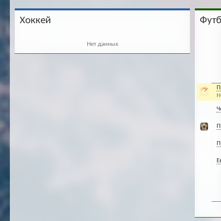
Хоккей
Фут
Нет данных
П
Н
Ч
П
П
Е