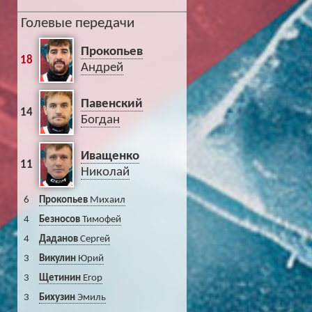
Голевые передачи
Прокопьев
18
Андрей
Павенский
14
Богдан
Иващенко
11
Николай
6
Прокопьев
Михаил
4
Безносов
Тимофей
4
Даданов
Сергей
3
Викулин
Юрий
3
Щетинин
Егор
3
Бихузин
Эмиль