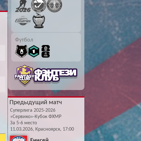
Буч: блог болельщика
Футбол — ЛЧ
Hound: блог болельщика
Хоккей — КХЛ
Ragnar: блог болельщика
Футбол
Предыдущий матч
Суперлига 2025-2026
«Сервико»-Кубок ФХМР
За 5-6 место
11.03.2026, Красноярск, 17:00
Енисей