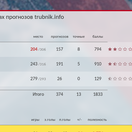
Архив
Архив
Max
Max
х прогнозов trubnik.info
место
прогнозов
точные
баллы
204
157
8
794
/306
243
191
5
910
/316
279
26
0
129
/293
Итого
374
13
1833
игры
з.голы
п.голы
+/-
полезность