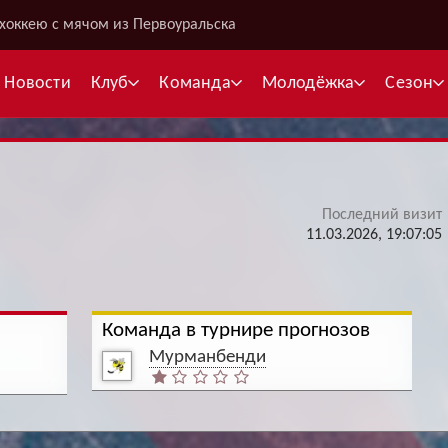
хоккею с мячом из Первоуральска
Новости
Клуб
Команда
Молодёжка
Сезон
Последний визит
В
11.03.2026, 19:07:05
С
К
Команда в турнире прогнозов
Межсезонье
Межсезонье
В
Мурманбенди
Суперлига
Высшая лига
Telegram
Telegram
К
Кубок России
Кубок Губернатора
ВКонтакте
ВКонтакте