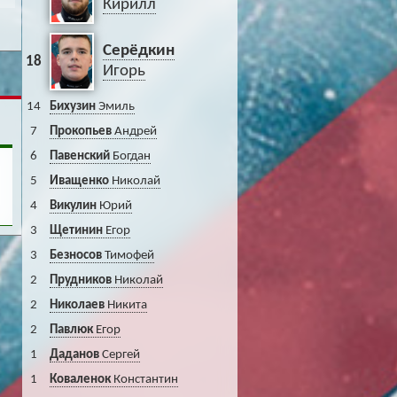
Кирилл
Серёдкин
18
Игорь
14
Бихузин
Эмиль
7
Прокопьев
Андрей
6
Павенский
Богдан
5
Иващенко
Николай
4
Викулин
Юрий
3
Щетинин
Егор
3
Безносов
Тимофей
2
Прудников
Николай
2
Николаев
Никита
2
Павлюк
Егор
1
Даданов
Сергей
1
Коваленок
Константин