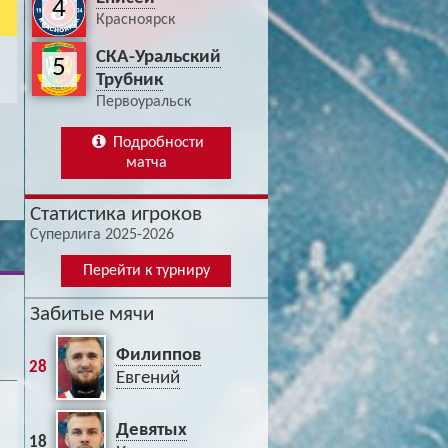
4
Красноярск
СКА-Уральский
5
Трубник
Первоуральск
Подробности
матча
Статистика игроков
Суперлига 2025-2026
Перейти к турниру
Забитые мячи
Филиппов
28
Евгений
Девятых
18