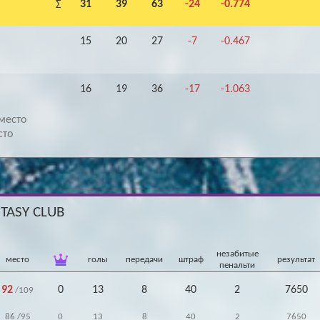
31
39
63
-24
-0.774
Σ
15
20
27
-7
-0.467
16
19
36
-17
-1.063
место
сто
NTASY CLUB
незабитые
место
голы
передачи
штраф
результат
пенальти
92
0
13
8
40
2
7650
/109
86
/95
0
13
8
40
2
7650