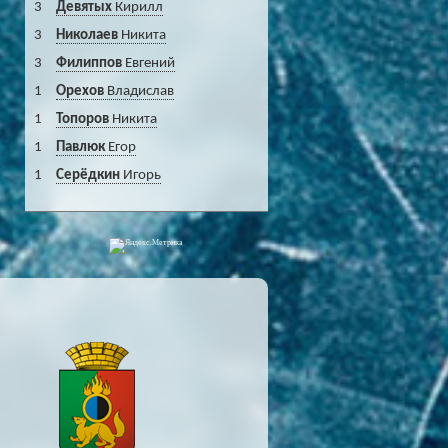
3
Девятых
Кирилл
3
Николаев
Никита
3
Филиппов
Евгений
1
Орехов
Владислав
1
Топоров
Никита
1
Павлюк
Егор
1
Серёдкин
Игорь