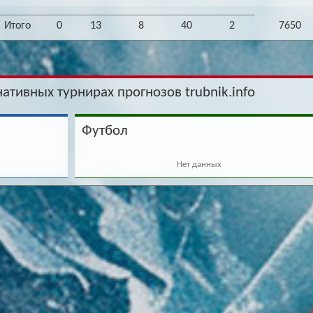
Итого
0
13
8
40
2
7650
нативных турнирах прогнозов trubnik.info
Футбол
Нет данных