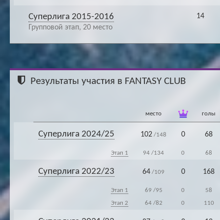
Суперлига 2015-2016
14
Групповой этап, 20 место
Результаты участия в FANTASY CLUB
место
голы
Суперлига 2024/25
102
0
68
/148
Этап 1
94
/134
0
68
Суперлига 2022/23
64
0
168
/109
Этап 1
69
/95
0
58
Этап 2
64
/82
0
110