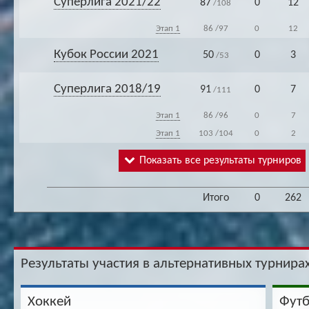
Суперлига 2021/22
87
0
12
/108
Этап 1
86
/97
0
12
Кубок России 2021
50
0
3
/53
Суперлига 2018/19
91
0
7
/111
Этап 1
86
/96
0
7
Этап 1
103
/104
0
2
Показать все результаты турниров
Итого
0
262
Результаты участия в альтернативных турнирах
Хоккей
Фут