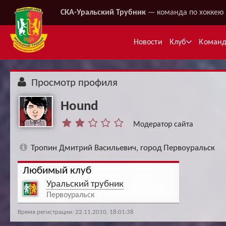
СКА-Уральский Трубник
— команда по хоккею 
Новости
Клуб
Коман
Просмотр профиля
Hound
Модератор сайта
Тропин Дмитрий Васильевич, город Первоуральск
Любимый клуб
Ме
Уральский трубник
Первоуральск
Время регистрации: 22.11.2010, 18:01:38