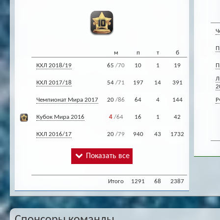
Ч
П
м
п
т
б
КХЛ 2018/19
65
/70
10
1
19
П
Л
КХЛ 2017/18
54
/71
197
14
391
2
Чемпионат Мира 2017
20
/86
64
4
144
Р
Кубок Мира 2016
4
/64
16
1
42
КХЛ 2016/17
20
/79
940
43
1732
Показать все
Итого
1291
68
2387