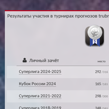
Ар
Результаты участия в турнирах прогнозов trubn
Личный зачёт
место
Суперлига 2024-2025
292
/316
Кубок России 2024
165
/165
Суперлига 2021-2022
298
/300
Суперлига 2018-2019
248
/265