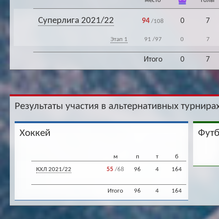
место
голы
Суперлига 2021/22
94
0
7
/108
Этап 1
91
/97
0
7
Итого
0
7
Результаты участия в альтернативных турнирах
Хоккей
Фут
м
п
т
б
КХЛ 2021/22
55
/68
96
4
164
Итого
96
4
164