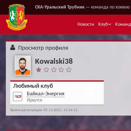
СКА-Уральский Трубник
— команда по хоккею 
Новости
Клуб
Коман
Просмотр профиля
Kowalski38
Любимый клуб
Байкал-Энергия
Ме
Иркутск
Время регистрации: 05.11.2021, 15:54:12