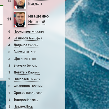
14
Богдан
Иващенко
11
Николай
6
Прокопьев
Михаил
4
Безносов
Тимофей
4
Даданов
Сергей
3
Викулин
Юрий
3
Щетинин
Егор
3
Бихузин
Эмиль
3
Девятых
Кирилл
3
3
Николаев
Никита
3
Филиппов
Евгений
1
Орехов
Владислав
1
Топоров
Никита
1
Павлюк
Егор