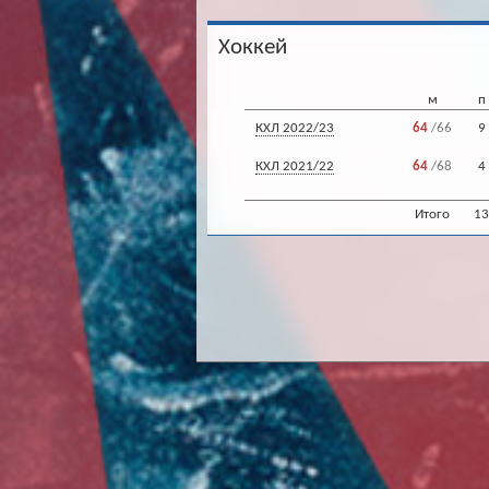
Хоккей
м
п
КХЛ 2022/23
64
/66
9
КХЛ 2021/22
64
/68
4
Итого
13