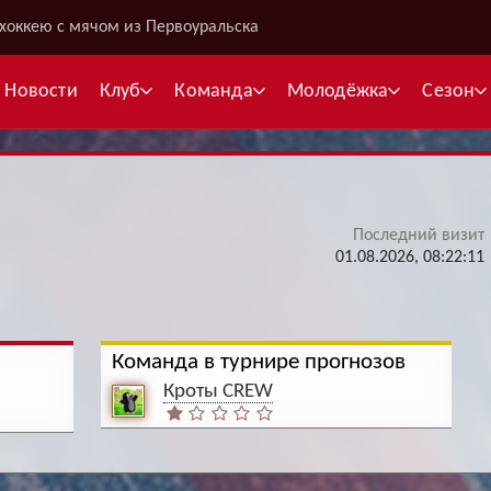
хоккею с мячом из Первоуральска
Новости
Клуб
Команда
Молодёжка
Сезон
Последний визит
В
01.08.2026, 08:22:11
С
К
Команда в турнире прогнозов
Межсезонье
Межсезонье
В
Кроты CREW
Суперлига
Высшая лига
Telegram
Telegram
К
Кубок России
Кубок Губернатора
ВКонтакте
ВКонтакте