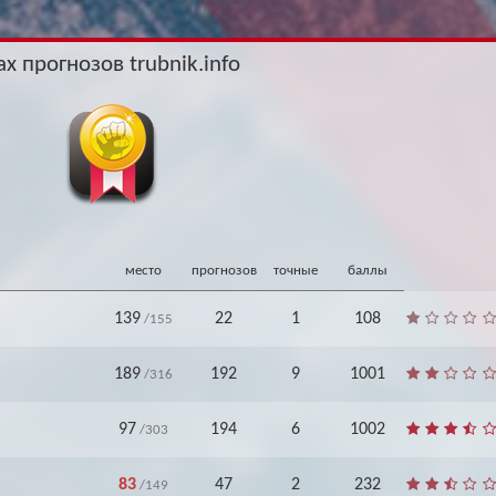
Архив
Архив
Max
Max
х прогнозов trubnik.info
место
прогнозов
точные
баллы
139
22
1
108
/155
189
192
9
1001
/316
97
194
6
1002
/303
83
47
2
232
/149