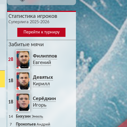
Статистика игроков
Суперлига 2025-2026
Перейти к турниру
Забитые мячи
Филиппов
28
Евгений
Девятых
18
Кирилл
Серёдкин
18
Игорь
14
Бихузин
Эмиль
7
Прокопьев
Андрей