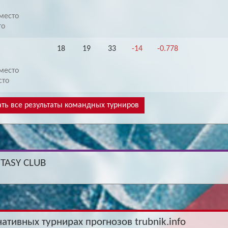
место
то
18
19
33
-14
-0.778
место
сто
ть все результаты командных турниров
NTASY CLUB
нативных турнирах прогнозов trubnik.info