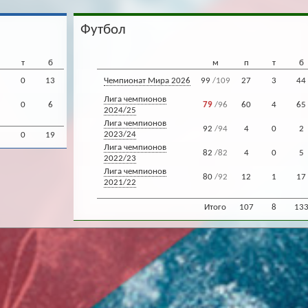
Футбол
т
б
м
п
т
б
0
13
Чемпионат Мира 2026
99
/109
27
3
44
Лига чемпионов
0
6
79
/96
60
4
65
2024/25
Лига чемпионов
92
/94
4
0
2
2023/24
0
19
Лига чемпионов
82
/82
4
0
5
2022/23
Лига чемпионов
80
/92
12
1
17
2021/22
Итого
107
8
13