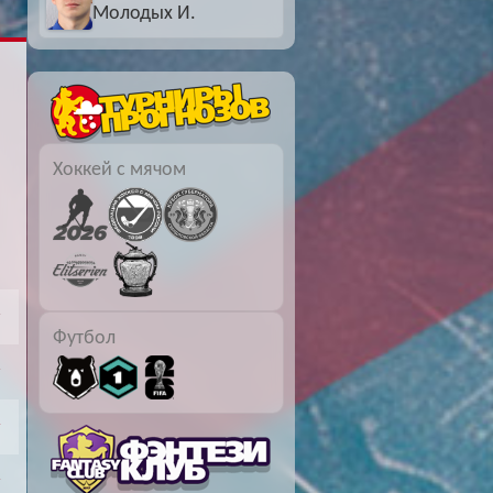
Молодых И.
Буч: блог болельщика
Футбол — ЛЧ
Hound: блог болельщика
Хоккей — КХЛ
Ragnar: блог болельщика
Хоккей с мячом
Футбол