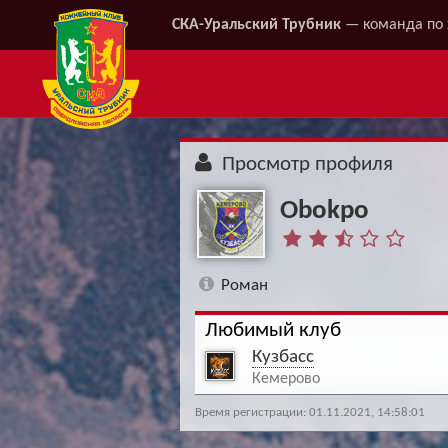
СКА-Уральский Трубник
— команда по 
Просмотр профиля
Obokpo
Роман
Любимый клуб
Кузбасс
Кемерово
Время регистрации: 01.11.2021, 14:58:01