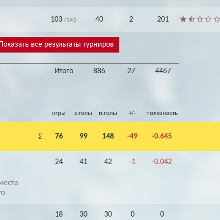
103
40
2
201
/141
Показать все результаты турниров
Итого
886
27
4467
игры
з.голы
п.голы
+/-
полезность
76
99
148
-49
-0.645
Σ
24
41
42
-1
-0.042
место
то
18
30
30
0
0