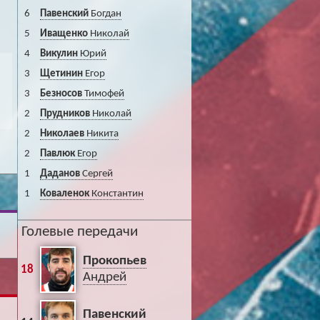
6
Павенский
Богдан
5
Иващенко
Николай
4
Викулин
Юрий
3
Щетинин
Егор
3
Безносов
Тимофей
2
Прудников
Николай
2
Николаев
Никита
2
Павлюк
Егор
1
Даданов
Сергей
1
Коваленок
Константин
Голевые передачи
Прокопьев
18
Андрей
Павенский