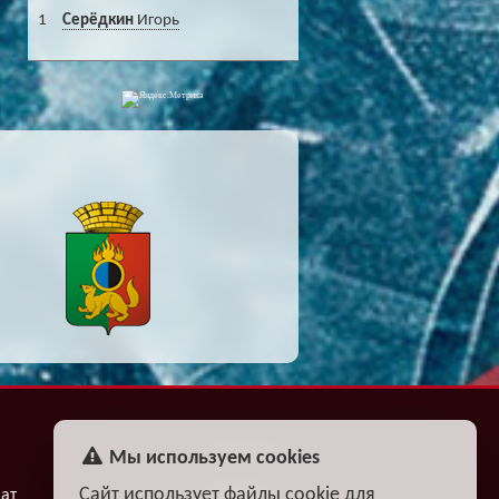
1
Серёдкин
Игорь
ФАН-КЛУБ
Мы используем cookies
Сайт использует файлы cookie для
ат
Билеты