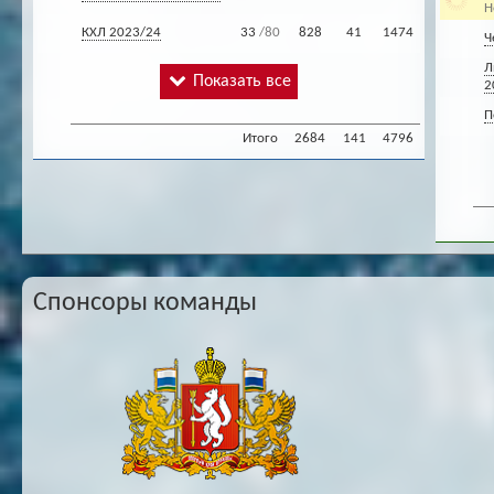
Н
КХЛ 2023/24
33
/80
828
41
1474
Ч
Л
Показать все
2
П
Итого
2684
141
4796
Спонсоры команды