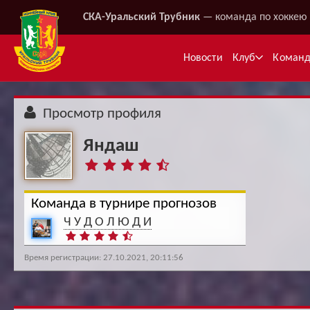
СКА-Уральский Трубник
— команда по хоккею 
Новости
Клуб
Коман
Просмотр профиля
Яндаш
Команда в турнире прогнозов
Ч У Д О Л Ю Д И
Ме
Время регистрации: 27.10.2021, 20:11:56