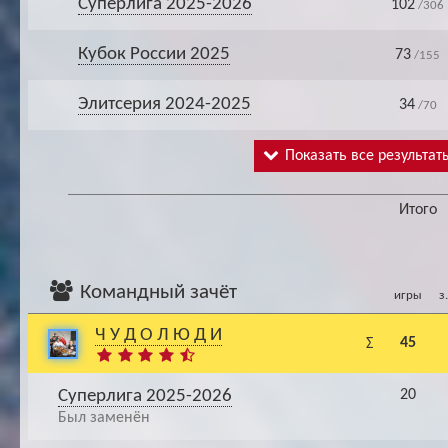
Суперлига 2025-2026
102
/306
Кубок России 2025
73
/155
Элитсерия 2024-2025
34
/70
Показать все результат
Итого
Командный зачёт
игры
з
Ч У Д О Л Ю Д И
45
Σ
Суперлига 2025-2026
20
Был заменён