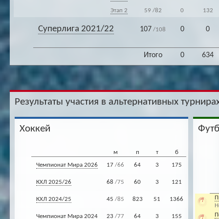
Этап 2
59
/82
0
132
Суперлига 2021/22
107
0
0
/108
Итого
0
634
Результаты участия в альтернативных турнирах
Хоккей
Фут
м
п
т
б
Чемпионат Мира 2026
17
/66
64
3
175
КХЛ 2025/26
68
/75
60
3
121
П
КХЛ 2024/25
45
/85
823
51
1366
Н
П
Чемпионат Мира 2024
23
/77
64
3
155