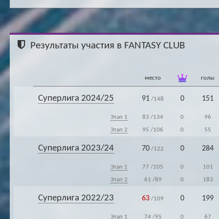
Результаты участия в FANTASY CLUB
место
голы
Суперлига 2024/25
91
0
151
/148
Этап 1
83
/134
0
96
Этап 2
95
/106
0
55
Суперлига 2023/24
70
0
284
/122
Этап 1
77
/105
0
101
Этап 2
61
/89
0
183
Суперлига 2022/23
63
0
199
/109
Этап 1
74
/95
0
67