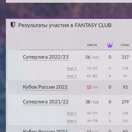
Ар
Результаты участия в FANTASY CLUB
место
голы
Суперлига 2022/23
56
0
217
/109
Этап 1
23
/95
0
118
Этап 2
65
/82
0
99
Кубок России 2022
12
0
93
/49
Суперлига 2021/22
38
0
279
/108
Этап 1
42
/97
0
126
Этап 2
39
/78
0
153