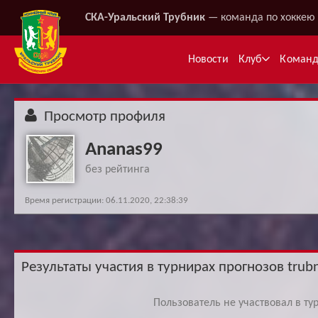
СКА-Уральский Трубник
— команда по хоккею 
Новости
Клуб
Коман
Просмотр профиля
Ananas99
без рейтинга
Время регистрации: 06.11.2020, 22:38:39
Ме
Результаты участия в турнирах прогнозов trubn
Пользователь не участвовал в ту