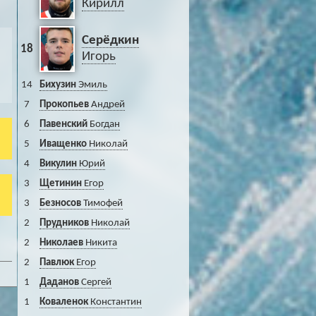
Кирилл
Серёдкин
18
Игорь
14
Бихузин
Эмиль
7
Прокопьев
Андрей
6
Павенский
Богдан
5
Иващенко
Николай
4
Викулин
Юрий
3
Щетинин
Егор
3
Безносов
Тимофей
2
Прудников
Николай
2
Николаев
Никита
2
Павлюк
Егор
1
Даданов
Сергей
1
Коваленок
Константин