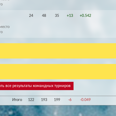
то
24
48
35
+13
+0.542
место
то
ть все результаты командных турниров
Итого
122
193
199
-6
-0.049