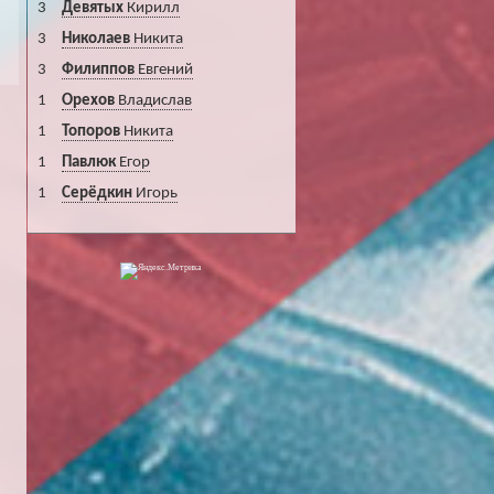
3
Девятых
Кирилл
3
Николаев
Никита
3
Филиппов
Евгений
1
Орехов
Владислав
1
Топоров
Никита
1
Павлюк
Егор
1
Серёдкин
Игорь