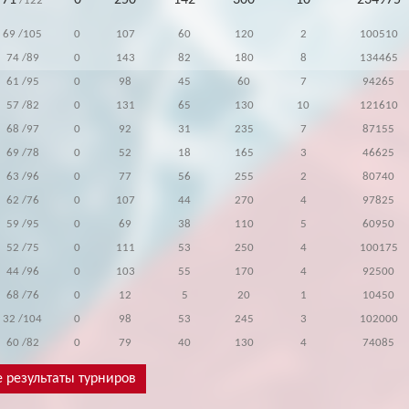
71
0
250
142
300
10
234975
/122
69
/105
0
107
60
120
2
100510
74
/89
0
143
82
180
8
134465
61
/95
0
98
45
60
7
94265
57
/82
0
131
65
130
10
121610
68
/97
0
92
31
235
7
87155
69
/78
0
52
18
165
3
46625
63
/96
0
77
56
255
2
80740
62
/76
0
107
44
270
4
97825
59
/95
0
69
38
110
5
60950
52
/75
0
111
53
250
4
100175
44
/96
0
103
55
170
4
92500
68
/76
0
12
5
20
1
10450
32
/104
0
98
53
245
3
102000
60
/82
0
79
40
130
4
74085
 результаты турниров