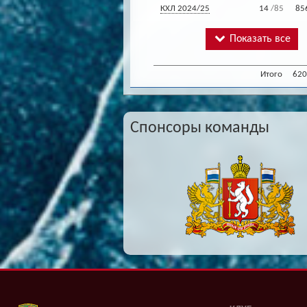
КХЛ 2024/25
14
/85
85
Показать все
Итого
620
Спонсоры команды