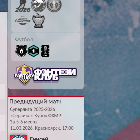
Буч: блог болельщика
Футбол — ЛЧ
Hound: блог болельщика
Хоккей — КХЛ
Ragnar: блог болельщика
Футбол
Предыдущий матч
Суперлига 2025-2026
«Сервико»-Кубок ФХМР
За 5-6 место
11.03.2026, Красноярск, 17:00
Енисей