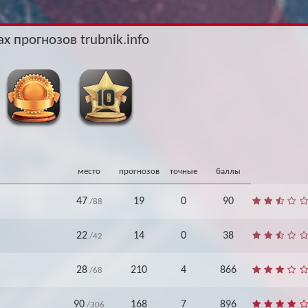
Архив
Архив
Max
Max
х прогнозов trubnik.info
место
прогнозов
точные
баллы
47
19
0
90
/88
22
14
0
38
/42
28
210
4
866
/68
90
168
7
896
/306