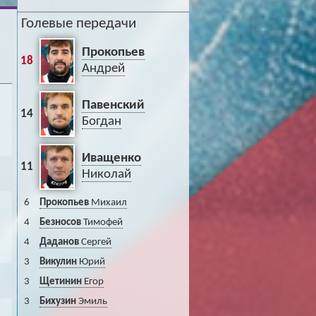
Голевые передачи
Прокопьев
18
Андрей
Павенский
14
Богдан
Иващенко
11
Николай
6
Прокопьев
Михаил
4
Безносов
Тимофей
4
Даданов
Сергей
3
Викулин
Юрий
3
Щетинин
Егор
3
Бихузин
Эмиль