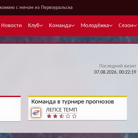
хоккею с мячом из Первоуральска
Новости
Клуб
Команда
Молодёжка
Сезон
Последний визит
В
07.08.2026, 00:22:19
С
К
Команда в турнире прогнозов
Межсезонье
Межсезонье
В
ЛЕПСЕ ТЕМП
Суперлига
Высшая лига
Telegram
Telegram
К
Кубок России
Кубок Губернатора
ВКонтакте
ВКонтакте