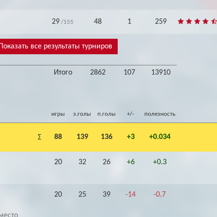
29
48
1
259
/155
Показать все результаты турниров
Итого
2862
107
13910
игры
з.голы
п.голы
+/-
полезность
88
139
136
+3
+0.034
Σ
20
32
26
+6
+0.3
20
25
39
-14
-0.7
место