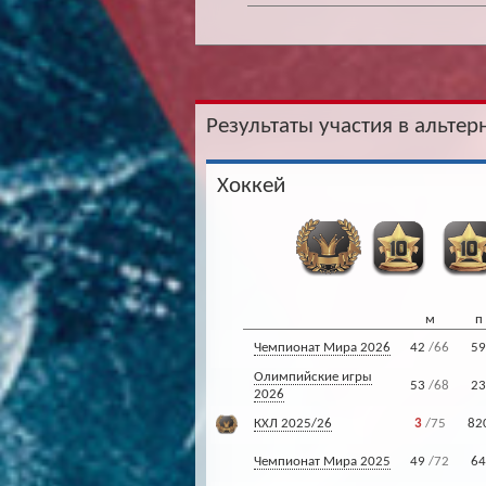
Результаты участия в альтер
Хоккей
м
п
Чемпионат Мира 2026
42
/66
59
Олимпийские игры
53
/68
23
2026
КХЛ 2025/26
3
/75
82
Чемпионат Мира 2025
49
/72
64