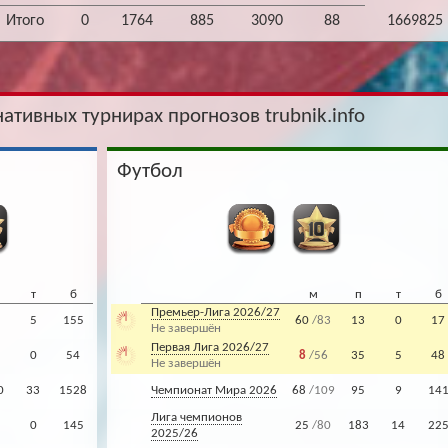
Итого
0
1764
885
3090
88
1669825
нативных турнирах прогнозов trubnik.info
Футбол
т
б
м
п
т
б
Премьер-Лига 2026/27
5
155
60
/83
13
0
17
Не завершён
Первая Лига 2026/27
0
54
8
/56
35
5
48
Не завершён
0
33
1528
Чемпионат Мира 2026
68
/109
95
9
14
Лига чемпионов
0
145
25
/80
183
14
22
2025/26