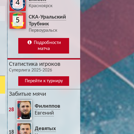
4
Красноярск
СКА-Уральский
5
Трубник
Первоуральск
Подробности
матча
Статистика игроков
Суперлига 2025-2026
Перейти к турниру
Забитые мячи
Филиппов
28
Евгений
Девятых
18