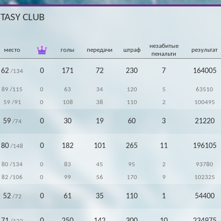
NTASY CLUB
незабитые
место
голы
передачи
штраф
результат
пенальти
62
0
171
72
230
7
164005
/134
89
/115
0
63
34
120
5
63510
59
/91
0
108
38
110
2
100495
59
0
30
19
60
3
21220
/74
80
0
182
101
265
11
196105
/148
80
/134
0
83
45
95
2
93780
82
/106
0
99
56
170
9
102325
52
0
61
35
110
1
54400
/72