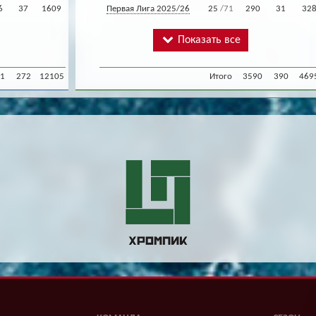
6
37
1609
Первая Лига 2025/26
25
/71
290
31
32
Показать все
1
272
12105
Итого
3590
390
469