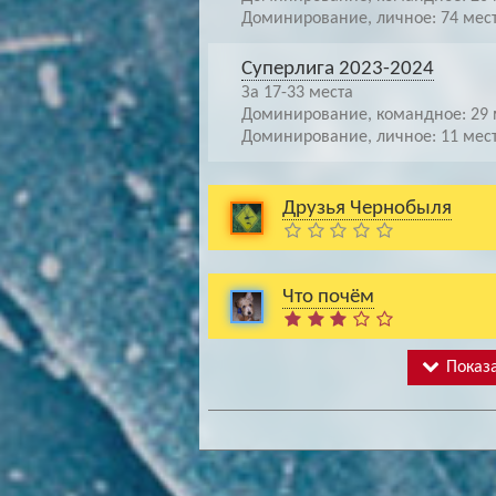
Доминирование, личное: 74 мес
Суперлига 2023-2024
За 17-33 места
Доминирование, командное: 29 
Доминирование, личное: 11 мес
Друзья Чернобыля
Что почём
Показа