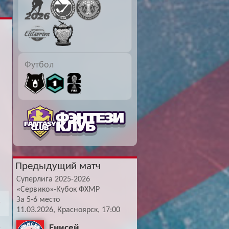
Буч: блог болельщика
Футбол — ЛЧ
Hound: блог болельщика
Хоккей — КХЛ
Ragnar: блог болельщика
Футбол
Предыдущий матч
Суперлига 2025-2026
«Сервико»-Кубок ФХМР
За 5-6 место
11.03.2026, Красноярск, 17:00
Енисей