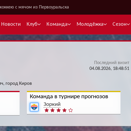
хоккею с мячом из Первоуральска
Новости
Клуб
Команда
Молодёжка
Сезон
Последний визит
В
04.08.2026, 18:48:51
С
ч, город Киров
К
Команда в турнире прогнозов
Межсезонье
Межсезонье
В
Зоркий
Суперлига
Высшая лига
Telegram
Telegram
К
Кубок России
Кубок Губернатора
ВКонтакте
ВКонтакте