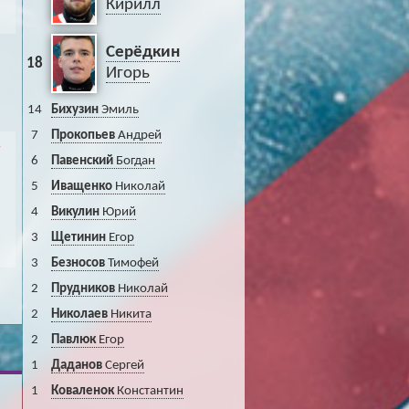
Кирилл
Серёдкин
18
Игорь
14
Бихузин
Эмиль
7
Прокопьев
Андрей
6
Павенский
Богдан
5
Иващенко
Николай
4
Викулин
Юрий
3
Щетинин
Егор
3
Безносов
Тимофей
2
Прудников
Николай
2
Николаев
Никита
2
Павлюк
Егор
1
Даданов
Сергей
1
Коваленок
Константин