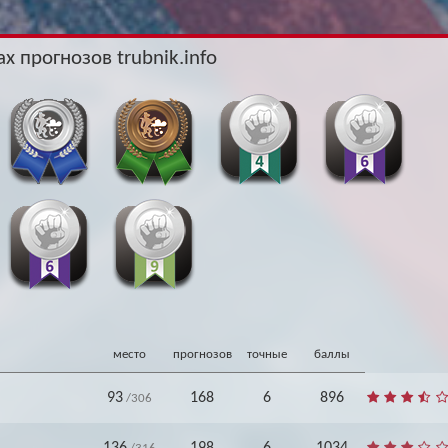
Архив
Архив
Max
Max
х прогнозов trubnik.info
место
прогнозов
точные
баллы
93
168
6
896
/306