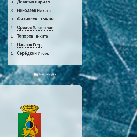
3
Девятых
Кирилл
3
Николаев
Никита
3
Филиппов
Евгений
1
Орехов
Владислав
1
Топоров
Никита
1
Павлюк
Егор
1
Серёдкин
Игорь