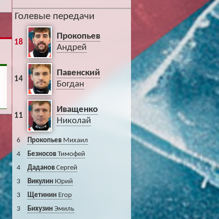
Голевые передачи
Прокопьев
18
Андрей
Павенский
14
Богдан
Иващенко
11
Николай
6
Прокопьев
Михаил
4
Безносов
Тимофей
4
Даданов
Сергей
3
Викулин
Юрий
3
Щетинин
Егор
3
Бихузин
Эмиль