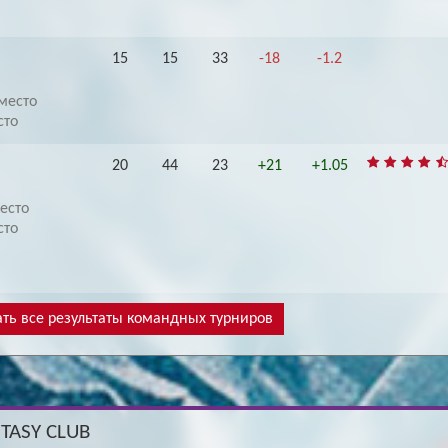
15
15
33
-18
-1.2
место
сто
20
44
23
+21
+1.05
есто
сто
ть все результаты командных турниров
NTASY CLUB