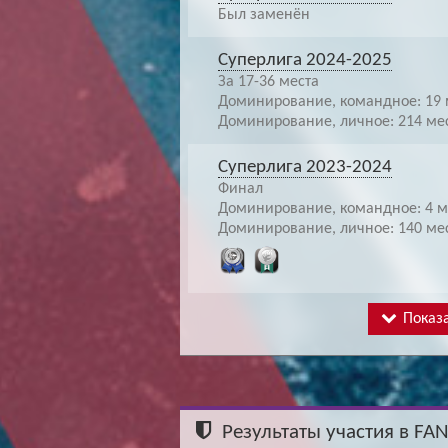
Был заменён
Суперлига 2024-2025
За 17-36 места
Доминирование, командное: 19 
Доминирование, личное: 214 ме
Суперлига 2023-2024
Финал
Доминирование, командное: 4 м
Доминирование, личное: 140 ме
Показа
Результаты участия в FA