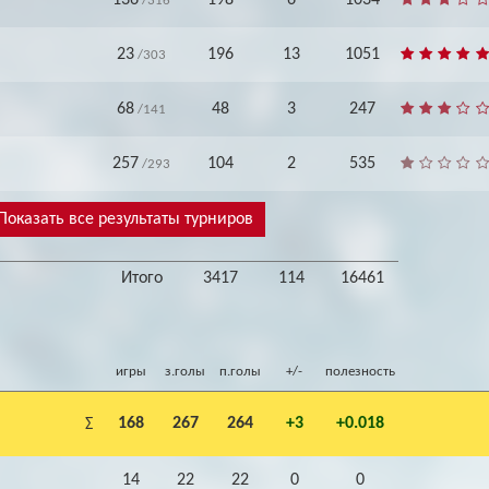
136
198
6
1034
/316
23
196
13
1051
/303
68
48
3
247
/141
257
104
2
535
/293
Показать все результаты турниров
Итого
3417
114
16461
игры
з.голы
п.голы
+/-
полезность
168
267
264
+3
+0.018
Σ
14
22
22
0
0