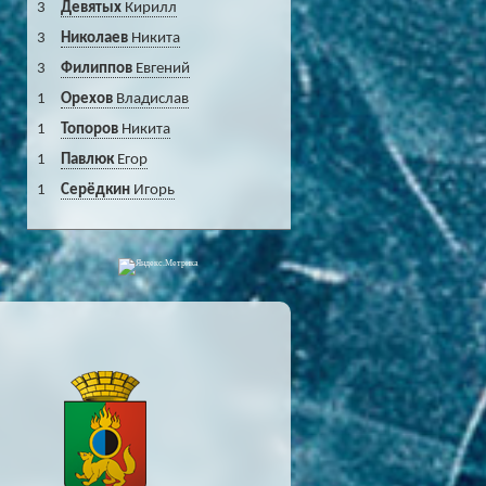
3
Девятых
Кирилл
3
Николаев
Никита
3
Филиппов
Евгений
1
Орехов
Владислав
1
Топоров
Никита
1
Павлюк
Егор
1
Серёдкин
Игорь