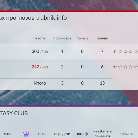
Архив
Архив
Max
Max
х прогнозов trubnik.info
место
прогнозов
точные
баллы
300
1
0
7
/300
242
2
0
6
/243
Итого
3
0
13
NTASY CLUB
незабитые
место
голы
передачи
штраф
результат
пенальти