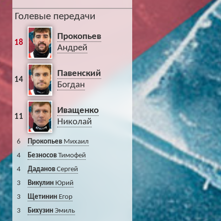
Голевые передачи
Прокопьев
18
Андрей
Павенский
14
Богдан
Иващенко
11
Николай
6
Прокопьев
Михаил
4
Безносов
Тимофей
4
Даданов
Сергей
3
Викулин
Юрий
3
Щетинин
Егор
3
Бихузин
Эмиль