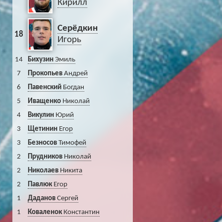
Кирилл
Серёдкин
18
Игорь
14
Бихузин
Эмиль
7
Прокопьев
Андрей
6
Павенский
Богдан
5
Иващенко
Николай
4
Викулин
Юрий
3
Щетинин
Егор
3
Безносов
Тимофей
2
Прудников
Николай
2
Николаев
Никита
2
Павлюк
Егор
1
Даданов
Сергей
1
Коваленок
Константин