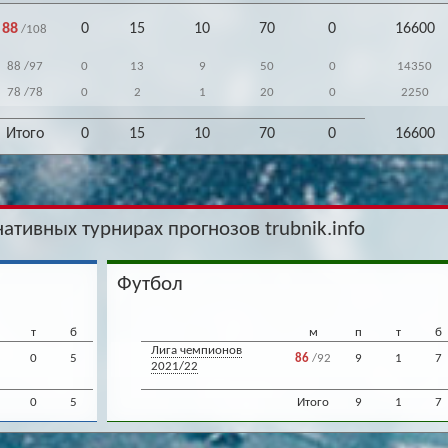
88
0
15
10
70
0
16600
/108
88
/97
0
13
9
50
0
14350
78
/78
0
2
1
20
0
2250
Итого
0
15
10
70
0
16600
нативных турнирах прогнозов trubnik.info
Футбол
т
б
м
п
т
б
Лига чемпионов
0
5
86
/92
9
1
7
2021/22
0
5
Итого
9
1
7