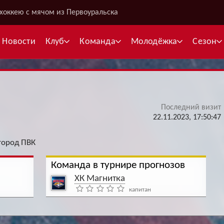
хоккею с мячом из Первоуральска
Новости
Клуб
Команда
Молодёжка
Сезон
Последний визит
В
22.11.2023, 17:50:47
С
город ПВК
К
Команда в турнире прогнозов
Межсезонье
Межсезонье
В
ХК Магнитка
Суперлига
Высшая лига
капитан
Telegram
Telegram
К
Кубок России
Кубок Губернатора
ВКонтакте
ВКонтакте