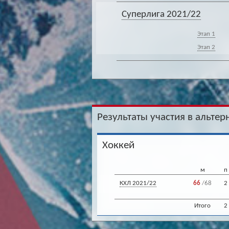
Суперлига 2021/22
Этап 1
Этап 2
Результаты участия в альтер
Хоккей
м
п
КХЛ 2021/22
66
/68
2
Итого
2