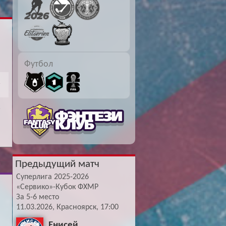
Буч: блог болельщика
Футбол — ЛЧ
Hound: блог болельщика
Хоккей — КХЛ
Ragnar: блог болельщика
Футбол
Предыдущий матч
Суперлига 2025-2026
«Сервико»-Кубок ФХМР
За 5-6 место
11.03.2026, Красноярск, 17:00
Енисей