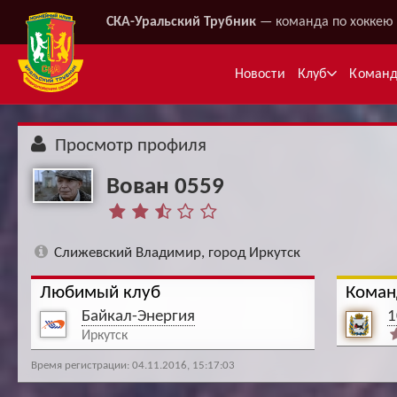
СКА-Уральский Трубник
— команда по хоккею 
Новости
Клуб
Коман
Просмотр профиля
Вован 0559
Слижевский Владимир, город Иркутск
Любимый клуб
Коман
Ме
Байкал-Энергия
1
Иркутск
Время регистрации: 04.11.2016, 15:17:03