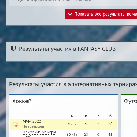
Показать все результаты ком
Результаты участия в FANTASY CLUB
Результаты участия в альтернативных турнирах
Хоккей
Фут
м
п
т
б
МЧМ 2022
4
/57
9
2
28
Не завершён
Олимпийские игры
60
/68
23
0
45