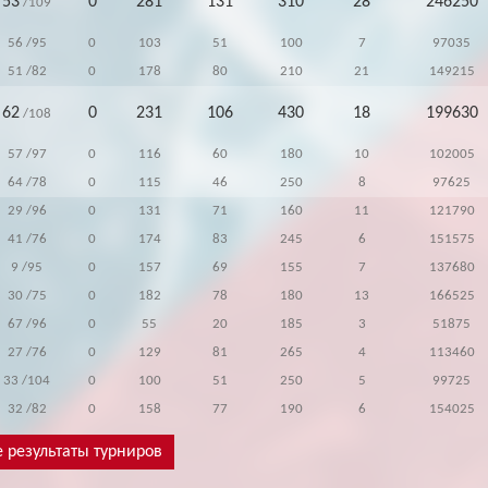
53
0
281
131
310
28
246250
/109
56
/95
0
103
51
100
7
97035
51
/82
0
178
80
210
21
149215
62
0
231
106
430
18
199630
/108
57
/97
0
116
60
180
10
102005
64
/78
0
115
46
250
8
97625
29
/96
0
131
71
160
11
121790
41
/76
0
174
83
245
6
151575
9
/95
0
157
69
155
7
137680
30
/75
0
182
78
180
13
166525
67
/96
0
55
20
185
3
51875
27
/76
0
129
81
265
4
113460
33
/104
0
100
51
250
5
99725
32
/82
0
158
77
190
6
154025
 результаты турниров