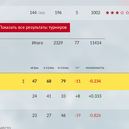
144
196
5
1002
/300
Показать все результаты турниров
Итого
2329
77
11414
игры
з.голы
п.голы
+/-
полезность
47
68
79
-11
-0.234
Σ
24
41
33
+8
+0.333
23
27
46
-19
-0.826
место