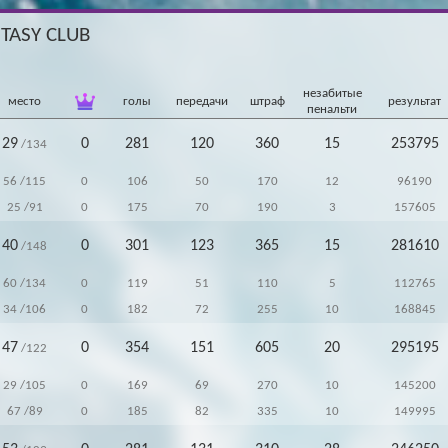
NTASY CLUB
незабитые
место
голы
передачи
штраф
результат
пенальти
29
0
281
120
360
15
253795
/134
56
/115
0
106
50
170
12
96190
25
/91
0
175
70
190
3
157605
40
0
301
123
365
15
281610
/148
60
/134
0
119
51
110
5
112765
34
/106
0
182
72
255
10
168845
47
0
354
151
605
20
295195
/122
29
/105
0
169
69
270
10
145200
67
/89
0
185
82
335
10
149995