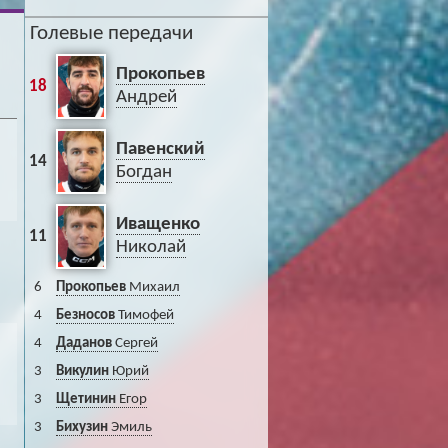
Голевые передачи
Прокопьев
18
Андрей
Павенский
14
Богдан
Иващенко
11
Николай
6
Прокопьев
Михаил
4
Безносов
Тимофей
4
Даданов
Сергей
3
Викулин
Юрий
3
Щетинин
Егор
3
Бихузин
Эмиль