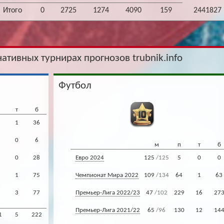
Итого
0
2725
1274
4090
159
2441827
нативных турнирах прогнозов trubnik.info
Футбол
т
б
1
36
0
6
м
п
т
б
0
28
Евро 2024
125
/125
5
0
0
1
75
Чемпионат Мира 2022
109
/134
64
1
63
3
77
Премьер-Лига 2022/23
47
/102
229
16
27
Премьер-Лига 2021/22
65
/96
130
12
14
1
5
222