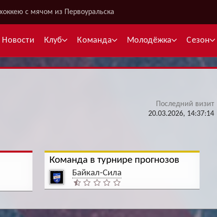
хоккею с мячом из Первоуральска
Новости
Клуб
Команда
Молодёжка
Сезон
Последний визит
В
20.03.2026, 14:37:14
С
К
Команда в турнире прогнозов
Межсезонье
Межсезонье
В
Байкал-Сила
Суперлига
Высшая лига
Telegram
Telegram
К
Кубок России
Кубок Губернатора
ВКонтакте
ВКонтакте