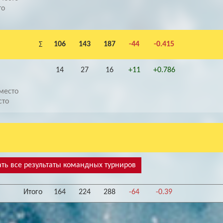
то
106
143
187
-44
-0.415
Σ
14
27
16
+11
+0.786
место
сто
ть все результаты командных турниров
Итого
164
224
288
-64
-0.39