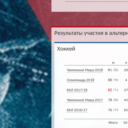
Результаты участия в альтер
Хоккей
м
п
Чемпионат Мира 2018
81
/86
20
Олимпиада 2018
88
/90
4
КХЛ 2017/18
62
/71
27
Чемпионат Мира 2017
78
/86
45
КХЛ 2016/17
76
/79
65
Итого
16