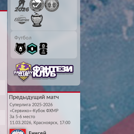
Буч: блог болельщика
Футбол — ЛЧ
Hound: блог болельщика
Хоккей — КХЛ
Ragnar: блог болельщика
Футбол
Предыдущий матч
Суперлига 2025-2026
«Сервико»-Кубок ФХМР
За 5-6 место
11.03.2026, Красноярск, 17:00
Енисей