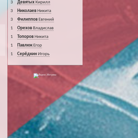
3
Девятых
Кирилл
3
Николаев
Никита
3
Филиппов
Евгений
1
Орехов
Владислав
1
Топоров
Никита
1
Павлюк
Егор
1
Серёдкин
Игорь