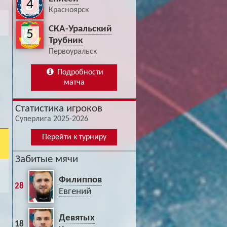
4
Красноярск
СКА-Уральский
5
Трубник
Первоуральск
Подробности
матча
Статистика игроков
Суперлига 2025-2026
Перейти к турниру
Забитые мячи
Филиппов
28
Евгений
Девятых
18