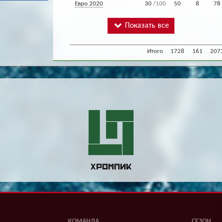
Евро 2020
30
/100
50
8
78
Показать все
Итого
1728
161
207
КОМАНДА
СЕЗОН