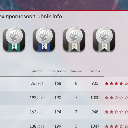
Архив
Архив
Max
Max
х прогнозов trubnik.info
место
прогнозов
точные
баллы
76
168
8
905
/306
192
190
7
1000
/316
163
194
7
948
/303
138
199
5
1047
/293