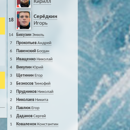
Кирилл
Серёдкин
18
Игорь
14
Бихузин
Эмиль
7
Прокопьев
Андрей
6
Павенский
Богдан
5
Иващенко
Николай
4
Викулин
Юрий
3
Щетинин
Егор
3
Безносов
Тимофей
2
Прудников
Николай
2
Николаев
Никита
2
Павлюк
Егор
1
Даданов
Сергей
1
Коваленок
Константин