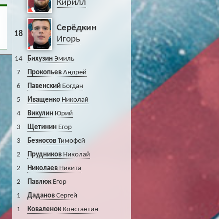
Кирилл
Серёдкин
18
Игорь
14
Бихузин
Эмиль
7
Прокопьев
Андрей
6
Павенский
Богдан
5
Иващенко
Николай
4
Викулин
Юрий
3
Щетинин
Егор
3
Безносов
Тимофей
2
Прудников
Николай
2
Николаев
Никита
2
Павлюк
Егор
1
Даданов
Сергей
1
Коваленок
Константин