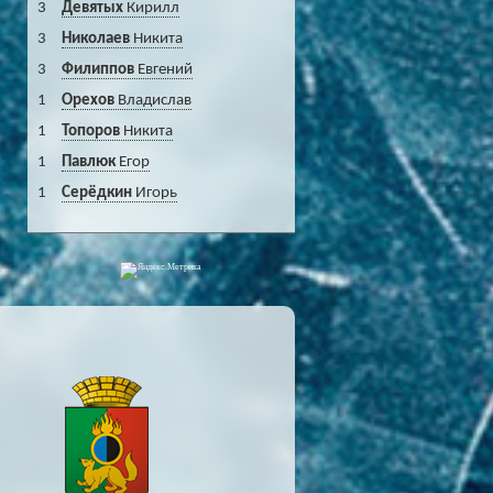
3
Девятых
Кирилл
3
Николаев
Никита
3
Филиппов
Евгений
1
Орехов
Владислав
1
Топоров
Никита
1
Павлюк
Егор
1
Серёдкин
Игорь