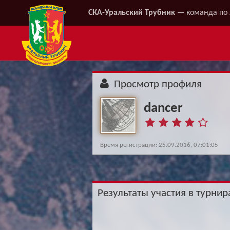
СКА-Уральский Трубник
— команда по 
Просмотр профиля
dancer
Время регистрации: 25.09.2016, 07:01:05
Результаты участия в турнира