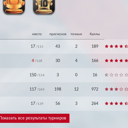
Архив
Архив
Max
Max
место
прогнозов
точные
баллы
17
43
2
189
/115
4
30
4
166
/128
150
3
0
16
/154
117
198
12
972
/269
17
56
3
264
/139
Показать все результаты турниров