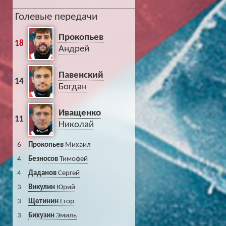
Голевые передачи
Прокопьев
18
Андрей
Павенский
14
Богдан
Иващенко
11
Николай
6
Прокопьев
Михаил
4
Безносов
Тимофей
4
Даданов
Сергей
3
Викулин
Юрий
3
Щетинин
Егор
3
Бихузин
Эмиль