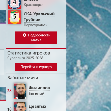
4
Красноярск
СКА-Уральский
5
Трубник
Первоуральск
Подробности
матча
Статистика игроков
Суперлига 2025-2026
Перейти к турниру
Забитые мячи
Филиппов
28
Евгений
Девятых
18