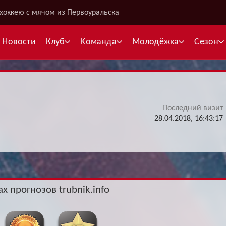
хоккею с мячом из Первоуральска
Новости
Клуб
Команда
Молодёжка
Сезон
Последний визит
В
28.04.2018, 16:43:17
С
К
Межсезонье
Межсезонье
В
х прогнозов trubnik.info
Суперлига
Высшая лига
Telegram
Telegram
К
Кубок России
Кубок Губернатора
ВКонтакте
ВКонтакте