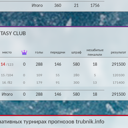
Итого
360
21
1756
NTASY CLUB
незабитые
место
голы
передачи
штраф
результат
пенальти
14
0
288
146
580
18
291500
/123
15
/104
0
109
55
280
5
120100
16
/82
0
179
91
300
13
171400
Итого
0
288
146
580
18
291500
нативных турнирах прогнозов trubnik.info