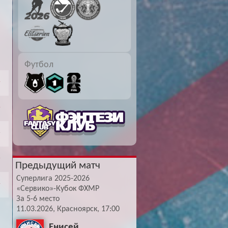
Буч: блог болельщика
Футбол — ЛЧ
Hound: блог болельщика
Хоккей — КХЛ
Ragnar: блог болельщика
Футбол
Предыдущий матч
Суперлига 2025-2026
«Сервико»-Кубок ФХМР
За 5-6 место
11.03.2026, Красноярск, 17:00
Енисей