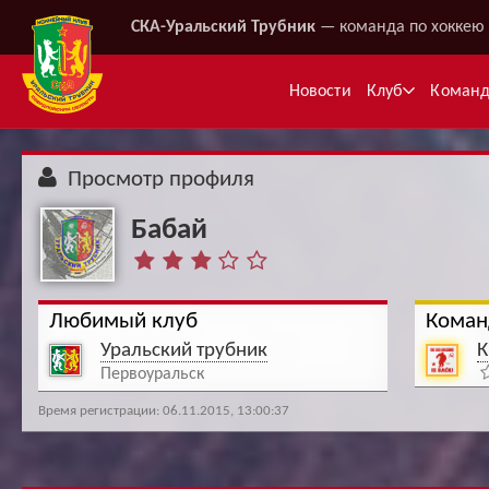
СКА-Уральский Трубник
— команда по хоккею 
Новости
Клуб
Коман
Просмотр профиля
Бабай
Любимый клуб
Коман
Уральский трубник
К
Ме
Первоуральск
Время регистрации: 06.11.2015, 13:00:37