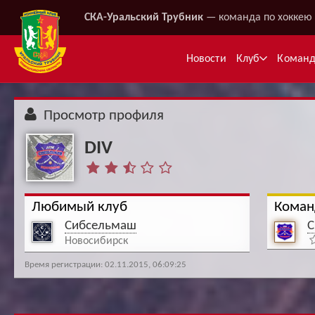
СКА-Уральский Трубник
— команда по хоккею 
Новости
Клуб
Коман
Просмотр профиля
DIV
Любимый клуб
Коман
Сибсельмаш
С
Ме
Новосибирск
Время регистрации: 02.11.2015, 06:09:25