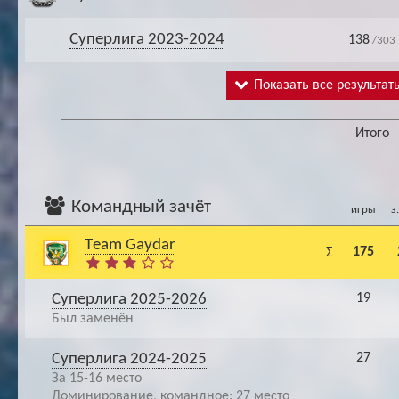
Суперлига 2023-2024
138
/303
Показать все результат
Итого
Командный зачёт
игры
з
Тeam Gaydar
175
Σ
Суперлига 2025-2026
19
Был заменён
Суперлига 2024-2025
27
За 15-16 место
Доминирование, командное: 27 место