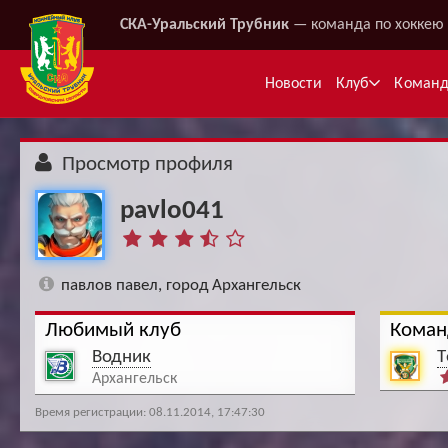
СКА-Уральский Трубник
— команда по хоккею 
Новости
Клуб
Коман
Просмотр профиля
pavlo041
павлов павел, город Архангельск
Любимый клуб
Коман
Ме
Водник
Т
Архангельск
Время регистрации: 08.11.2014, 17:47:30