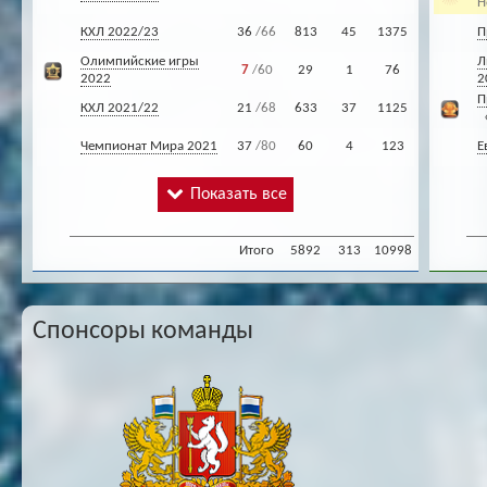
Н
КХЛ 2022/23
36
/66
813
45
1375
П
Олимпийские игры
Л
7
/60
29
1
76
2022
2
П
КХЛ 2021/22
21
/68
633
37
1125
«
Чемпионат Мира 2021
37
/80
60
4
123
Е
Показать все
Итого
5892
313
10998
Спонсоры команды