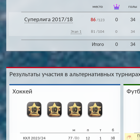
место
голы
Суперлига 2017/18
86
0
34
/123
Этап 1
81
/104
0
34
Итого
0
34
Результаты участия в альтернативных турнирах
Хоккей
Фут
м
п
т
б
П
КХЛ 2023/24
77
/80
12
1
38