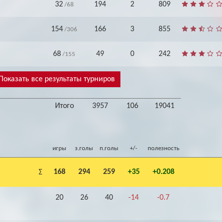
32
194
2
809
/68
154
166
3
855
/306
68
49
0
242
/155
Показать все результаты турниров
Итого
3957
106
19041
игры
з.голы
п.голы
+/-
полезность
168
294
259
+35
+0.208
Σ
20
26
40
-14
-0.7