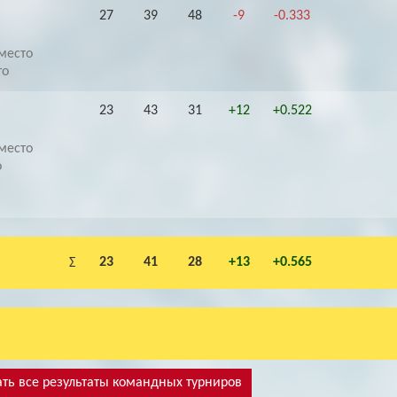
27
39
48
-9
-0.333
место
то
23
43
31
+12
+0.522
место
о
23
41
28
+13
+0.565
Σ
ть все результаты командных турниров