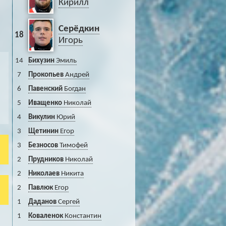
Кирилл
Серёдкин
18
Игорь
14
Бихузин
Эмиль
7
Прокопьев
Андрей
6
Павенский
Богдан
5
Иващенко
Николай
4
Викулин
Юрий
3
Щетинин
Егор
3
Безносов
Тимофей
2
Прудников
Николай
2
Николаев
Никита
2
Павлюк
Егор
1
Даданов
Сергей
1
Коваленок
Константин