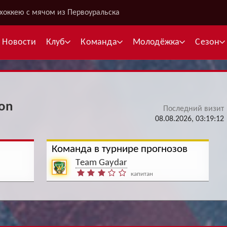
хоккею с мячом из Первоуральска
Новости
Клуб
Команда
Молодёжка
Сезон
on
Последний визит
В
08.08.2026, 03:19:12
С
Команда в турнире прогнозов
К
Тeam Gaydar
Межсезонье
Межсезонье
капитан
В
Суперлига
Высшая лига
Telegram
Telegram
К
Кубок России
Кубок Губернатора
ВКонтакте
ВКонтакте