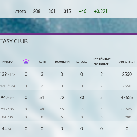
Итого
208
361
315
+46
+0.221
NTASY CLUB
незабитые
место
голы
передачи
штраф
результат
пенальти
139
0
3
0
0
2
2550
/148
130
/134
0
3
0
0
2
2550
94
0
51
22
30
5
47525
/122
91
/105
0
43
16
30
5
38625
84
/89
0
8
6
0
0
8900
44
0
0
0
0
0
0
/45