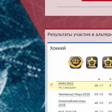
Результаты участия в альтер
Хоккей
м
п
МЧМ 2022
16
/57
9
Не завершён
Чемпионат Мира 2026
59
/66
42
Олимпийские игры
46
/68
27
2026
КХЛ 2025/26
36
/75
75