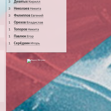
3
Девятых
Кирилл
3
Николаев
Никита
3
Филиппов
Евгений
1
Орехов
Владислав
1
Топоров
Никита
1
Павлюк
Егор
1
Серёдкин
Игорь