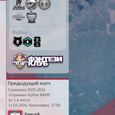
Буч: блог болельщика
Футбол — ЛЧ
Hound: блог болельщика
Хоккей — КХЛ
Ragnar: блог болельщика
Футбол
Предыдущий матч
Суперлига 2025-2026
«Сервико»-Кубок ФХМР
За 5-6 место
11.03.2026, Красноярск, 17:00
Енисей