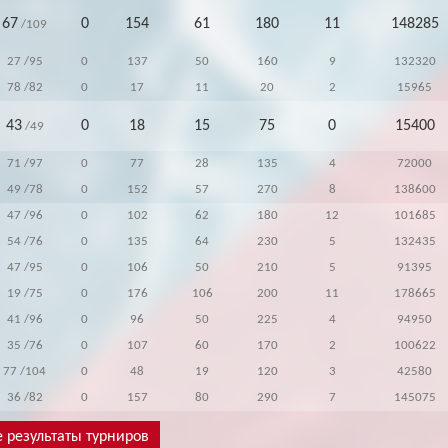
67
0
154
61
180
11
148285
/109
27
/95
0
137
50
160
9
132320
78
/82
0
17
11
20
2
15965
43
0
18
15
75
0
15400
/49
71
/97
0
77
28
135
4
72000
49
/78
0
152
57
270
8
138600
47
/96
0
102
62
180
12
101685
54
/76
0
135
64
230
5
132435
47
/95
0
106
50
210
5
91395
19
/75
0
176
106
200
11
178665
41
/96
0
96
50
225
4
94950
35
/76
0
107
60
170
2
100622
77
/104
0
48
19
120
3
42580
36
/82
0
157
80
290
7
145075
 результаты турниров