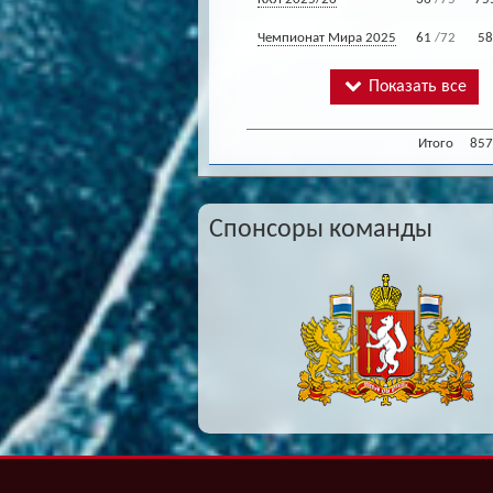
Чемпионат Мира 2025
61
/72
58
Показать все
Итого
857
Спонсоры команды