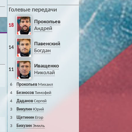
Голевые передачи
Прокопьев
18
Андрей
Павенский
14
Богдан
Иващенко
11
Николай
6
Прокопьев
Михаил
4
Безносов
Тимофей
4
Даданов
Сергей
3
Викулин
Юрий
3
Щетинин
Егор
3
Бихузин
Эмиль