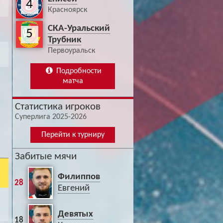
4
Красноярск
СКА-Уральский
5
Трубник
Первоуральск
Подробности
матча
Статистика игроков
Суперлига 2025-2026
Перейти к турниру
Забитые мячи
Филиппов
28
Евгений
Девятых
18