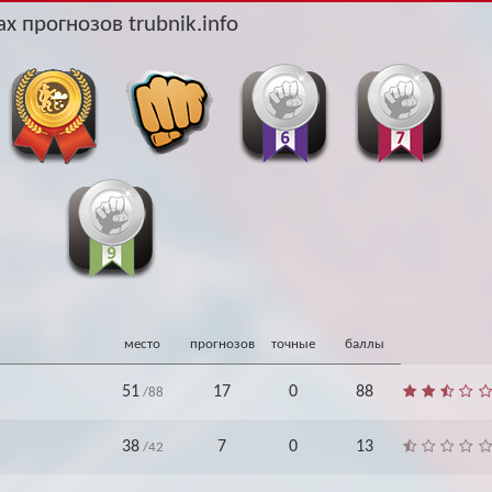
Архив
Архив
х прогнозов trubnik.info
Max
Max
место
прогнозов
точные
баллы
51
17
0
88
/88
38
7
0
13
/42