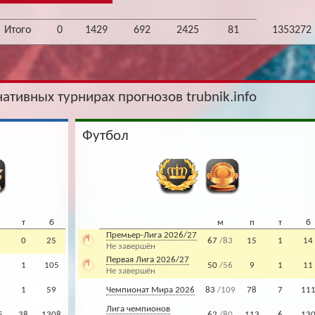
Итого
0
1429
692
2425
81
1353272
нативных турнирах прогнозов trubnik.info
Футбол
т
б
м
п
т
б
Премьер-Лига 2026/27
0
25
67
/83
15
1
14
Не завершён
Первая Лига 2026/27
1
105
50
/56
9
1
11
Не завершён
1
59
Чемпионат Мира 2026
83
/109
78
7
11
Лига чемпионов
5
38
1308
62
/80
113
6
13