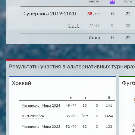
место
голы
Суперлига 2019-2020
88
0
22
/111
Этап 1
77
/95
0
22
Итого
0
22
Результаты участия в альтернативных турнирах
Хоккей
Фут
м
п
т
б
Чемпионат Мира 2024
49
/77
63
3
141
КХЛ 2023/24
35
/80
819
31
1464
Л
Чемпионат Мира 2023
52
/70
62
3
133
2