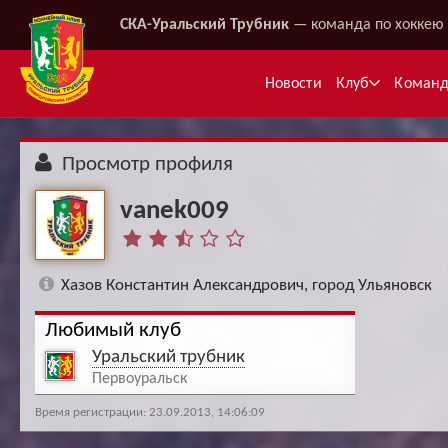
СКА-Уральский Трубник
— команда по хоккею 
Новости
Клуб
Коман
Просмотр профиля
vanek009
Хазов Константин Александрович, город Ульяновск
Любимый клуб
Ме
Уральский трубник
Первоуральск
Время регистрации: 23.09.2013, 14:06:09