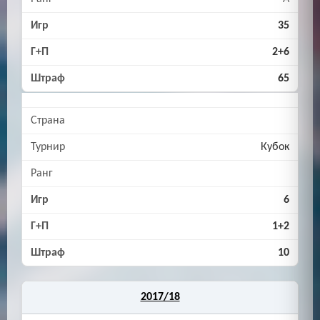
35
2+6
65
Кубок
6
1+2
10
2017/18