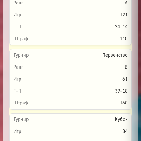
A
121
24+14
110
Первенство
B
61
39+18
160
Кубок
34