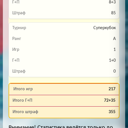
8+3
85
Суперкубок
A
1
1+0
0
217
72+35
355
Внимание! Статистика ведётся только до