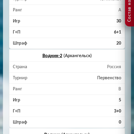
Состав команды
A
30
6+1
20
Водник-2
(Архангельск)
Россия
Первенство
B
5
3+0
0