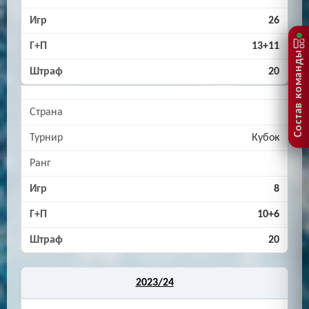
26
13+11
Состав команды
20
Кубок
8
10+6
20
2023/24