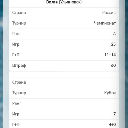
Волга
(Ульяновск)
Россия
Чемпионат
A
25
11+14
60
Кубок
7
4+0