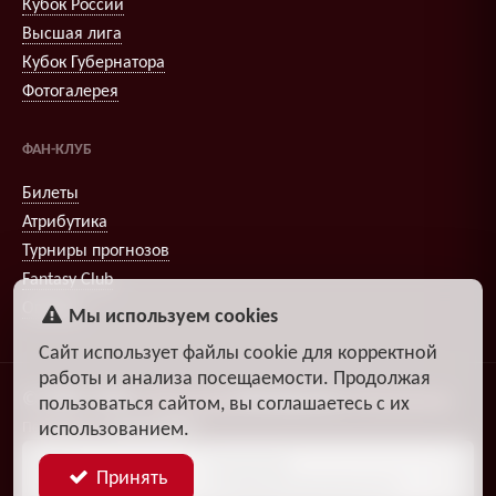
Кубок России
Высшая лига
Кубок Губернатора
Фотогалерея
ФАН-КЛУБ
Билеты
Атрибутика
Турниры прогнозов
Fantasy Club
Опросы
Мы используем cookies
Сайт использует файлы cookie для корректной
работы и анализа посещаемости. Продолжая
© 2009–2026
,
Александр
DiosEspectro
Литвиненко
пользоваться сайтом, вы соглашаетесь с их
использованием.
Поддержка:
группа ДЗЧРХ
Блог
Политика
Принять
разработчика
конфиденциальности