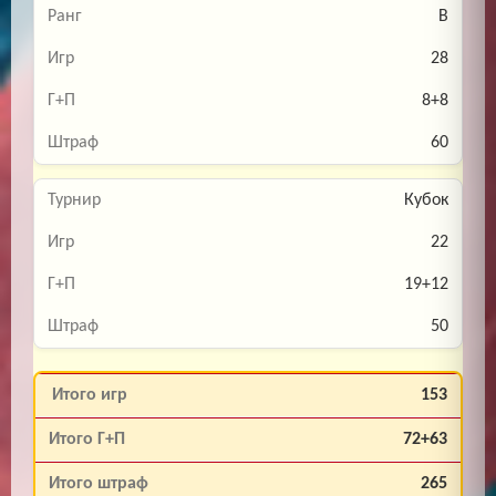
B
28
8+8
60
Кубок
22
19+12
50
153
72+63
265