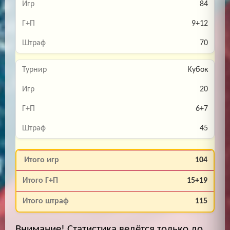
84
9+12
70
Кубок
20
6+7
45
104
15+19
115
Внимание! Статистика ведётся только до