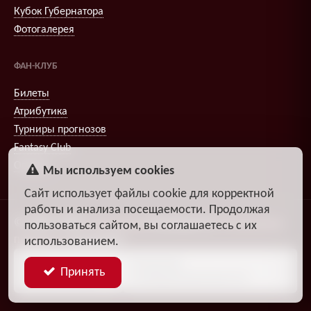
Кубок Губернатора
Фотогалерея
ФАН-КЛУБ
Билеты
Атрибутика
Турниры прогнозов
Fantasy Club
Опросы
Мы используем cookies
Сайт использует файлы cookie для корректной
работы и анализа посещаемости. Продолжая
© 2009–2026
,
Александр
DiosEspectro
Литвиненко
пользоваться сайтом, вы соглашаетесь с их
Поддержка:
группа ДЗЧРХ
использованием.
Блог
Политика
Принять
разработчика
конфиденциальности