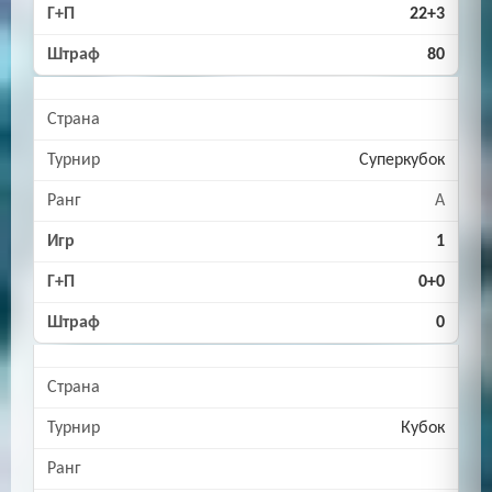
22+3
80
Суперкубок
A
1
0+0
0
Кубок