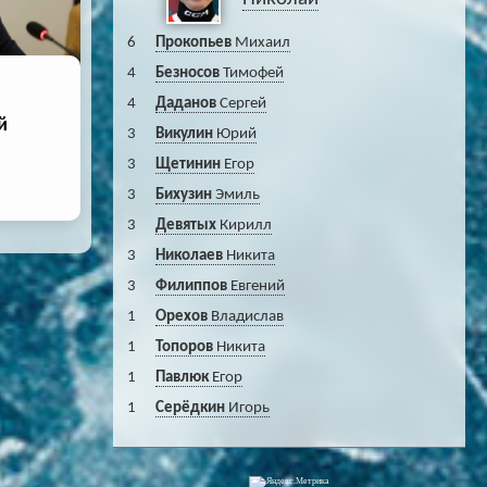
6
Прокопьев
Михаил
4
Безносов
Тимофей
4
Даданов
Сергей
й
3
Викулин
Юрий
3
Щетинин
Егор
3
Бихузин
Эмиль
3
Девятых
Кирилл
3
Николаев
Никита
3
Филиппов
Евгений
1
Орехов
Владислав
1
Топоров
Никита
1
Павлюк
Егор
1
Серёдкин
Игорь