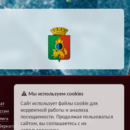
ФАН-КЛУБ
Мы используем cookies
Сайт использует файлы cookie для
ат
Билеты
корректной работы и анализа
ссии
Атрибутика
посещаемости. Продолжая пользоваться
лига
Турниры прогнозов
сайтом, вы соглашаетесь с их
бернатора
Fantasy Club