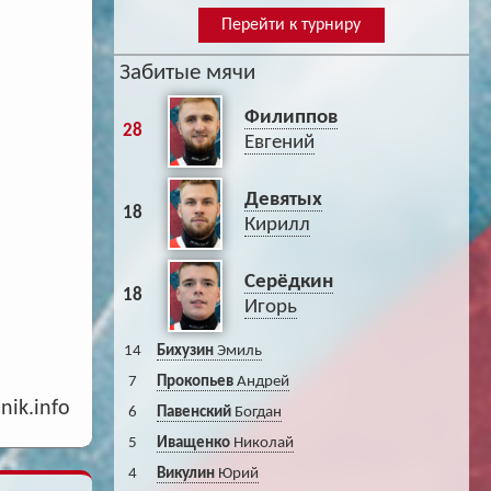
Перейти к турниру
Забитые мячи
Филиппов
28
Евгений
Девятых
18
Кирилл
Серёдкин
18
Игорь
14
Бихузин
Эмиль
7
Прокопьев
Андрей
nik.info
6
Павенский
Богдан
5
Иващенко
Николай
4
Викулин
Юрий