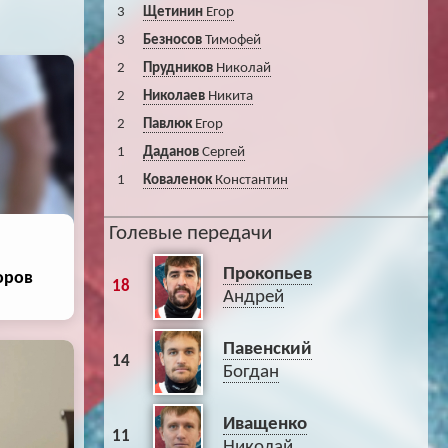
3
Щетинин
Егор
3
Безносов
Тимофей
2
Прудников
Николай
2
Николаев
Никита
2
Павлюк
Егор
1
Даданов
Сергей
1
Коваленок
Константин
Голевые передачи
Прокопьев
оров
18
Андрей
Павенский
14
Богдан
Иващенко
11
Николай