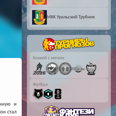
Буч: блог болельщика
Футбол — ЛЧ
МХК Уральский Трубник
Hound: блог болельщика
Хоккей — КХЛ
Ragnar: блог болельщика
Хоккей с мячом
Футбол
нную и
он стал