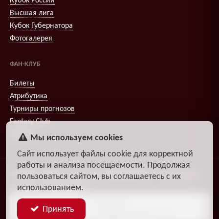
Кубок России
Высшая лига
Кубок Губернатора
Фотогалерея
ФАН-КЛУБ
Билеты
Атрибутика
Турниры прогнозов
Fantasy Club
Опросы
Мы используем cookies
Сайт использует файлы cookie для корректной
работы и анализа посещаемости. Продолжая
© 2009–2026
,
Александр
DiosEspectro
Литвиненко
пользоваться сайтом, вы соглашаетесь с их
Поддержка:
группа ДЗЧРХ
использованием.
Блог
Политика
Принять
разработчика
конфиденциальности