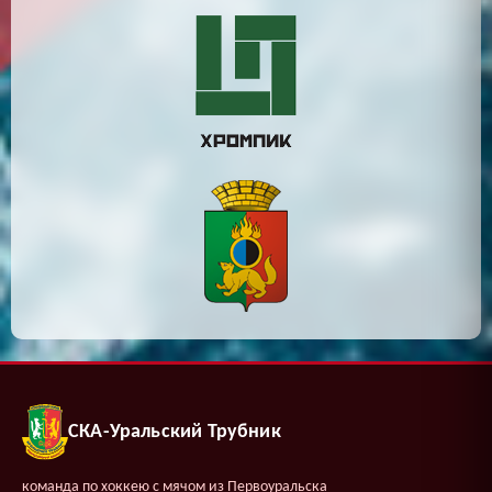
СКА-Уральский Трубник
команда по хоккею с мячом из Первоуральска