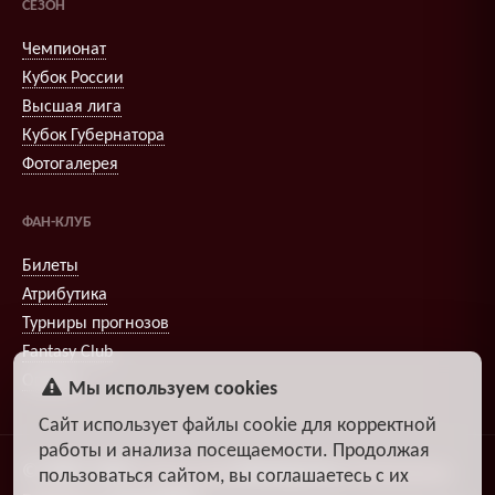
СЕЗОН
Чемпионат
Кубок России
Высшая лига
Кубок Губернатора
Фотогалерея
ФАН-КЛУБ
Билеты
Атрибутика
Турниры прогнозов
Fantasy Club
Опросы
Мы используем cookies
Сайт использует файлы cookie для корректной
работы и анализа посещаемости. Продолжая
© 2009–2026
,
Александр
DiosEspectro
Литвиненко
пользоваться сайтом, вы соглашаетесь с их