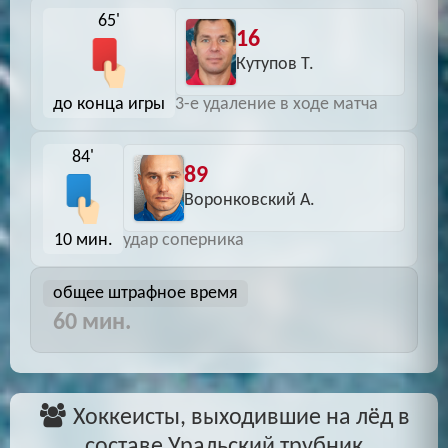
65'
16
Кутупов Т.
до конца игры
3-е удаление в ходе матча
84'
89
Воронковский А.
10 мин.
удар соперника
общее штрафное время
60 мин.
Хоккеисты, выходившие на лёд в
составе Уральский трубник