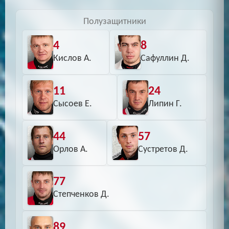
Полузащитники
4
8
Кислов А.
Сафуллин Д.
11
24
Сысоев Е.
Липин Г.
44
57
Орлов А.
Сустретов Д.
77
Степченков Д.
89