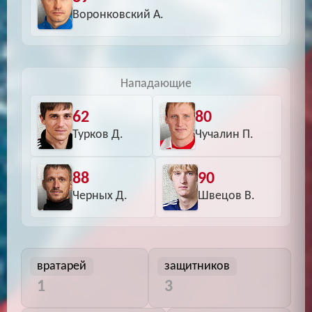
Воронковский А.
Нападающие
62
80
Турков Д.
Чучалин П.
88
90
Черных Д.
Швецов В.
вратарей
защитников
1
3