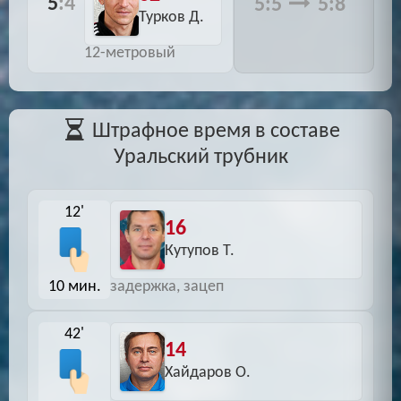
5
:4
5:5
5:8
Турков Д.
12-метровый
Штрафное время в составе
Уральский трубник
12'
16
Кутупов Т.
10 мин.
задержка, зацеп
42'
14
Хайдаров О.