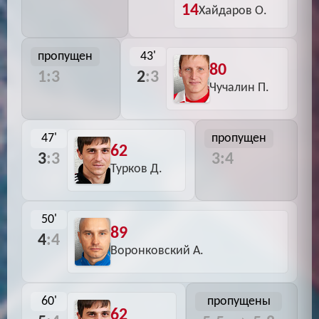
14
Хайдаров О.
пропущен
43'
80
1:3
2
:3
Чучалин П.
47'
пропущен
62
3
:3
3:4
Турков Д.
50'
89
4
:4
Воронковский А.
60'
пропущены
62