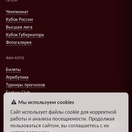
СЕЗОН
Чемпионат
Кубок России
Высшая лига
Кубок Губернатора
Фотогалерея
ФАН-КЛУБ
Билеты
Атрибутика
Турниры прогнозов
Fantasy Club
Опросы
Мы используем cookies
Сайт использует файлы cookie для корректной
работы и анализа посещаемости. Продолжая
© 2009–2026
,
Александр
DiosEspectro
Литвиненко
пользоваться сайтом, вы соглашаетесь с их