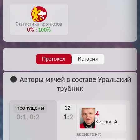
Статистика прогнозов
0%
:
100%
Протокол
История
Авторы мячей в составе Уральский
трубник
пропущены
32'
4
0:1, 0:2
1
:2
Кислов А.
ассистент: