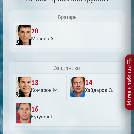
Вратарь
28
Мокеев А.
Матчи и таблицы
Защитники
13
14
Комаров М.
Хайдаров О.
16
Кутупов Т.