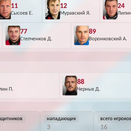
11
12
24
Сысоев Е.
Муравский Я.
Липин
77
89
Степченков Д.
Воронковский А.
88
лин П.
Черных Д.
ащитников
нападающих
всего игроко
3
16