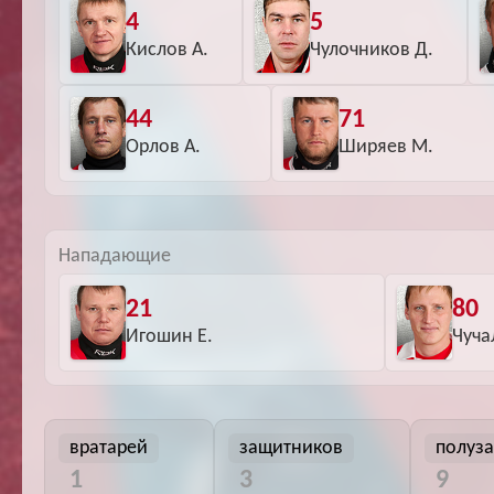
4
5
Кислов А.
Чулочников Д.
44
71
Орлов А.
Ширяев М.
Нападающие
21
80
Игошин Е.
Чуча
вратарей
защитников
полуз
1
3
9