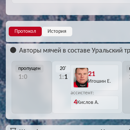
Протокол
История
Авторы мячей в составе Уральский т
пропущен
20'
21
1:0
1:
1
Игошин Е.
ассистент:
4
Кислов А.