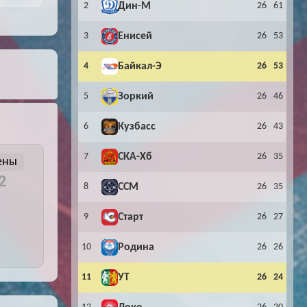
2
Дин-М
26
61
Буч: блог болельщика
Футбол — ЛЧ
3
Енисей
26
53
Hound: блог болельщика
Хоккей — КХЛ
4
Байкал-Э
26
53
Ragnar: блог болельщика
5
Зоркий
26
46
6
Кузбасс
26
43
7
СКА-Хб
26
35
ены
:2
8
ССМ
26
35
9
Старт
26
27
10
Родина
26
26
11
УТ
26
24