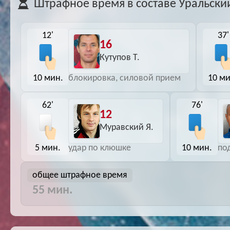
Штрафное время в составе Уральски
12'
37'
16
Кутупов Т.
10 мин.
10 ми
блокировка, силовой прием
62'
76'
12
Муравский Я.
5 мин.
10 мин.
удар по клюшке
по
общее штрафное время
55 мин.