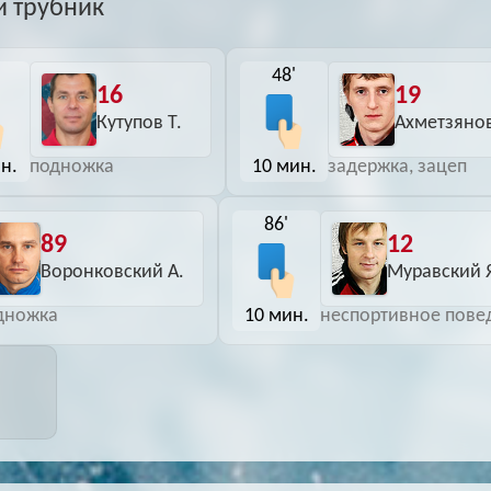
й трубник
48'
16
19
Кутупов Т.
Ахметзянов
н.
10 мин.
подножка
задержка, зацеп
86'
89
12
Воронковский А.
Муравский 
10 мин.
дножка
неспортивное пове