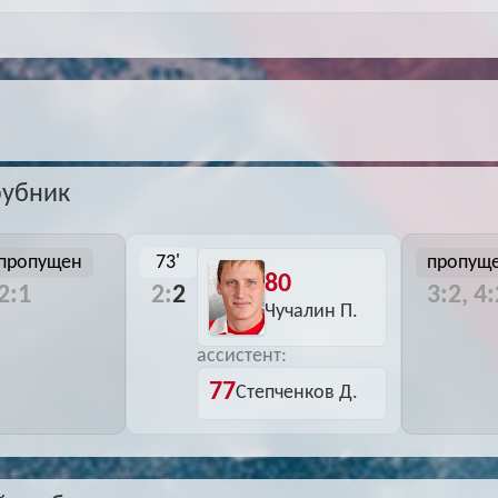
Архив
Архив
Max
Max
рубник
пропущен
73'
пропущ
80
2:1
2:
2
3:2, 4
Чучалин П.
ассистент:
77
Степченков Д.