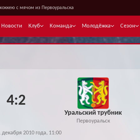
хоккею с мячом из Первоуральска
Новости
Клуб
Команда
Молодёжка
Сезон
В
С
4:2
К
Межсезонье
Межсезонье
В
Уральский трубник
Суперлига
Высшая лига
Telegram
Telegram
Первоуральск
К
Кубок России
Кубок Губернатора
1 декабря 2010 года, 11:00
ВКонтакте
ВКонтакте