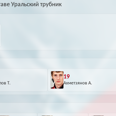
таве Уральский трубник
19
пов Т.
Ахметзянов А.