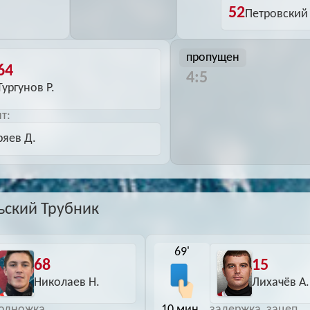
52
Петровский 
пропущен
64
4:5
Тургунов Р.
т:
яев Д.
ьский Трубник
69'
68
15
Николаев Н.
Лихачёв А.
10 мин.
одножка
задержка, зацеп