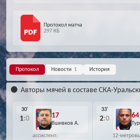
Протокол матча
297 КБ
Протокол
Новости
1
История
Авторы мячей в составе СКА-Уральск
30'
33'
17
64
1
:0
2
:0
Вшивков А.
Тур
ассистент:
12-метров