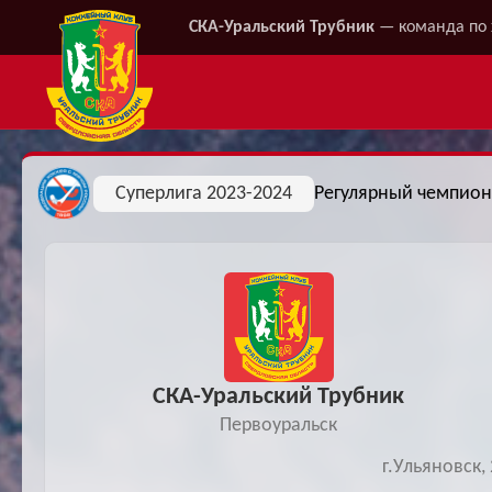
СКА-Уральский Трубник
— команда по 
Суперлига 2023-2024
Регулярный чемпион
СКА-Уральский Трубник
Первоуральск
г.Ульяновск,