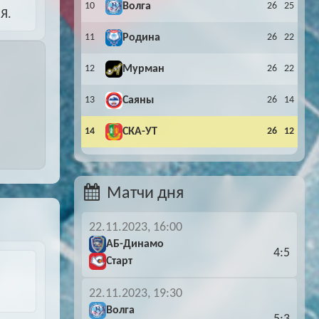
10
Волга
26
25
Я.
11
Родина
26
22
12
Мурман
26
22
13
Саяны
26
14
14
СКА-УТ
26
12
Матчи дня
22.11.2023, 16:00
АБ-Динамо
4:5
Старт
22.11.2023, 19:30
Волга