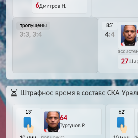
6
Дмитров Н.
пропущены
85'
3:3, 3:4
4
:4
ассистен
27
Шир
Штрафное время в составе СКА-Урал
13'
62'
64
Тургунов Р.
10 мин.
10 мин.
подножка
п