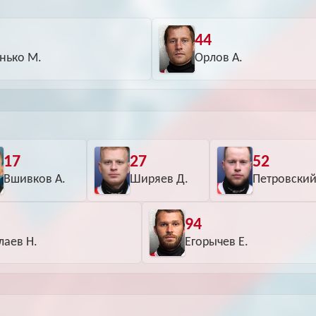
44
нько М.
Орлов А.
17
27
52
Вшивков А.
Ширяев Д.
Петровский
94
лаев Н.
Егорычев Е.