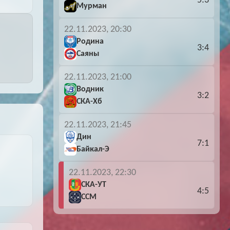
5:3
Мурман
22.11.2023, 20:30
Родина
3:4
Саяны
22.11.2023, 21:00
Водник
3:2
СКА-Хб
22.11.2023, 21:45
Дин
7:1
Байкал-Э
22.11.2023, 22:30
СКА-УТ
4:5
ССМ