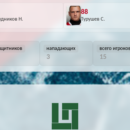
6
88
удников Н.
Турушев С.
ащитников
нападающих
всего игроко
3
15