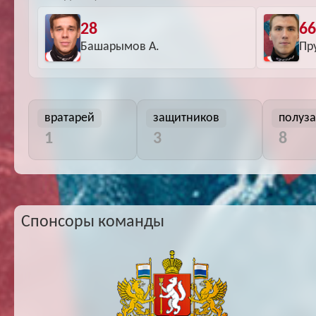
28
6
Башарымов А.
Пр
вратарей
защитников
полуз
1
3
8
Спонсоры команды