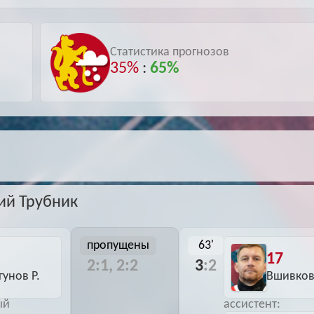
Архив
Архив
Max
Max
Статистика прогнозов
35%
:
65%
ий Трубник
пропущены
63'
17
2:1, 2:2
3
:2
гунов Р.
Вшивков
ый
ассистент: