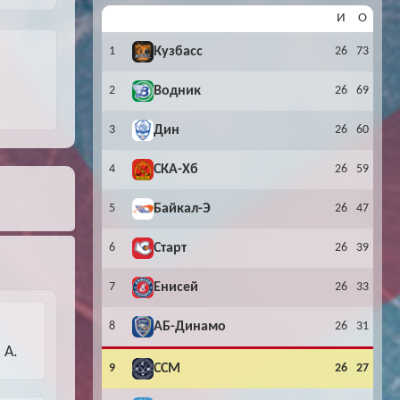
И
О
Буч: блог болельщика
Футбол — ЛЧ
1
Кузбасс
26
73
Hound: блог болельщика
Хоккей — КХЛ
2
Водник
26
69
Ragnar: блог болельщика
3
Дин
26
60
4
СКА-Хб
26
59
5
Байкал-Э
26
47
6
Старт
26
39
7
Енисей
26
33
8
АБ-Динамо
26
31
 А.
9
ССМ
26
27