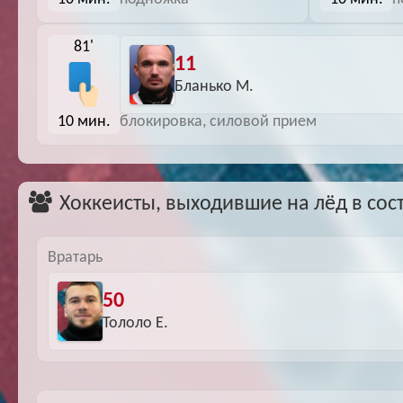
81'
11
Бланько М.
10 мин.
блокировка, силовой прием
Хоккеисты, выходившие на лёд в сос
Вратарь
50
Тололо Е.