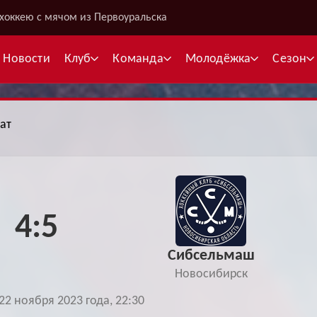
хоккею с мячом из Первоуральска
Новости
Клуб
Команда
Молодёжка
Сезон
ат
В
С
4:5
К
Межсезонье
Межсезонье
В
Сибсельмаш
Суперлига
Высшая лига
Telegram
Telegram
Новосибирск
К
Кубок России
Кубок Губернатора
 22 ноября 2023 года, 22:30
ВКонтакте
ВКонтакте