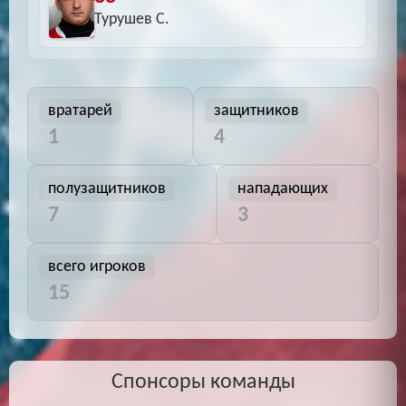
Турушев С.
вратарей
защитников
1
4
полузащитников
нападающих
7
3
всего игроков
15
Спонсоры команды