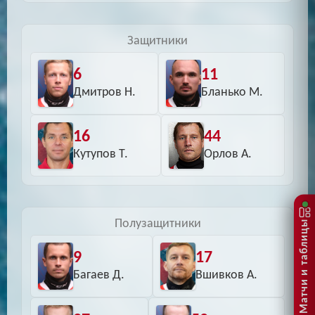
Защитники
6
11
Дмитров Н.
Бланько М.
16
44
Кутупов Т.
Орлов А.
Полузащитники
Матчи и таблицы
9
17
Багаев Д.
Вшивков А.