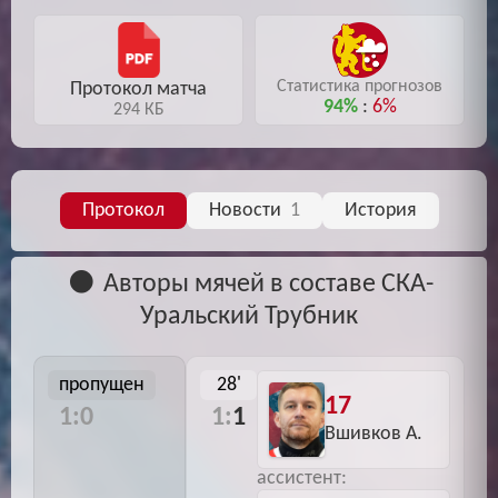
Статистика прогнозов
Протокол матча
94%
:
6%
294 КБ
Протокол
Новости
1
История
Авторы мячей в составе СКА-
Уральский Трубник
пропущен
28'
17
1:0
1:
1
Вшивков А.
ассистент: