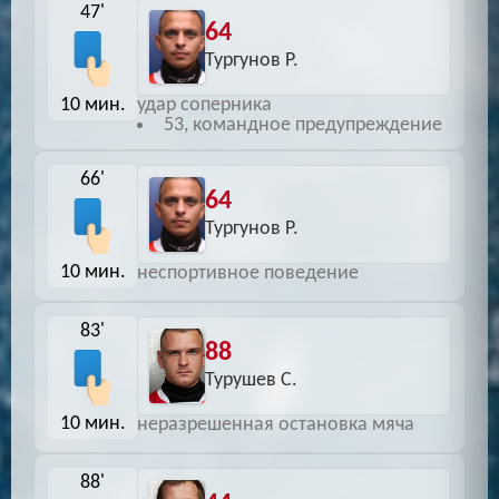
47'
64
Тургунов Р.
10 мин.
удар соперника
53, командное предупреждение
66'
64
Тургунов Р.
10 мин.
неспортивное поведение
83'
88
Турушев С.
10 мин.
неразрешенная остановка мяча
88'