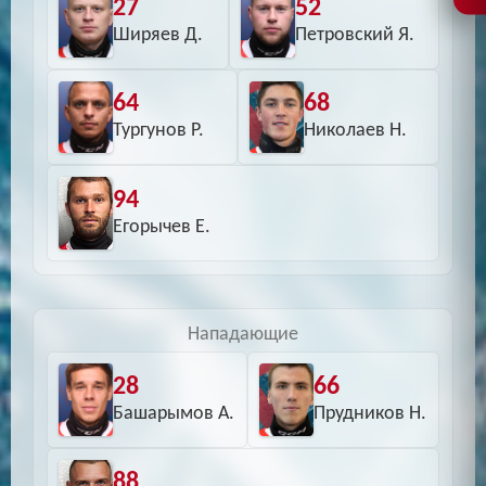
27
52
Ширяев Д.
Петровский Я.
64
68
Тургунов Р.
Николаев Н.
94
Егорычев Е.
Нападающие
28
66
Башарымов А.
Прудников Н.
88