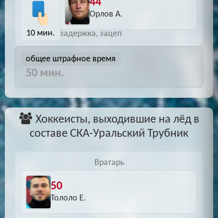
44
Орлов А.
10 мин.
задержка, зацеп
общее штрафное время
50 мин.
Хоккеисты, выходившие на лёд в
составе СКА-Уральский Трубник
Вратарь
50
Тололо Е.