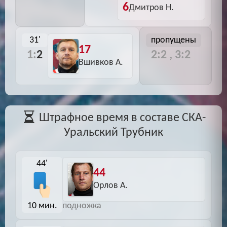
6
Дмитров Н.
31'
пропущены
17
1:
2
2:2 , 3:2
Вшивков А.
Штрафное время в составе СКА-
Уральский Трубник
44'
44
Орлов А.
10 мин.
подножка